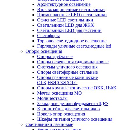
Архитектурное освещение
Взрывозащищенные светильники
Промышленные LED светильники
Офисные LED светильники
Cветильники LED для ЖКХ
Светильники LED для растений
Светофоры
Торговое светодиодное освещение
Гирлянды уличные светодиодные led
Опоры освещения
Опоры трубчатые
Опоры освещения садово-парковые
Системы уличного освещения
Опоры светофорные стальные
Опоры граненные конические
ОГК,НФГ,СФГ,ОГС
Опоры круглые конические ОКК, НФК
Мачты освещения МО
Молниеотводы
Закладные детали фундамента ЗДФ
Кронштейны для светильников
Цоколь опор освещения
Шкафы питания уличного освещения
Светильники ламповые
Уличные светильники