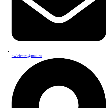
nwlelectro@mail.ru