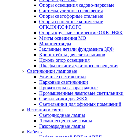
Опоры освещения садово-парковые
Системы уличного освещения
Опоры светофорные стальные
Опоры граненные конические
ОГК,НФГ,СФГ,ОГС
Опоры круглые конические ОКК, НФК
Мачты освещения МО
Молниеотводы
Закладные детали фундамента ЗДФ
Кронштейны для светильников
Цоколь опор освещения
Шкафы питания уличного освещения
Светильники ламповые
Уличные светильники
Парковые светильники
Прожекторы газоразрядные
Промышленные ламповые светильники
Светильники для ЖКХ
Светильники для офисных помещений
Источники света
Светодиодные лампы
Люминесцентные лампы
Газоразрядные лампы
Кабель