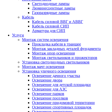
Светодиодные лампы
Люминесцентные лампы
Газоразрядные лампы
Кабель
Кабель силовой ВВГ и АВВГ
Кабель силовой СИП
Арматура для СИП
Услуги
Монтаж систем освещения
Прокладка кабеля в траншее
Монтаж закладных деталей фундамента
Монтаж опор освещения
Монтаж светильников и прожекторов
Установка светодиодных светильников
Монтаж мачт освещения
Установка уличного освещения
Освещение дачного участка
Освещение двора
Освещение для детской площадки
Освещение для АЗС
Освещение парков
Освещение поселков
Освещение придомовой территории
Освещение спортивных площадок
Освещение территории