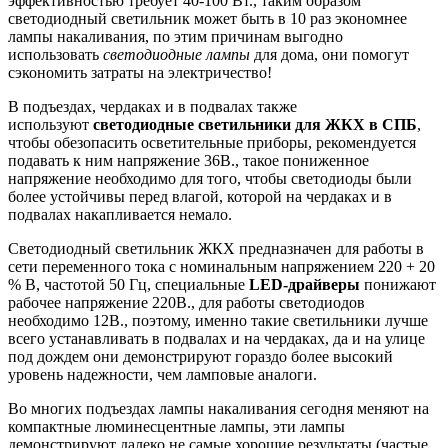
эффективностью требует 40-100 Вт., таким образом
светодиодный светильник может быть в 10 раз экономнее
лампы накаливания, по этим причинам выгодно
использовать
светодиодные лампы
для дома, они помогут
сэкономить затраты на электричество!
В подъездах, чердаках и в подвалах также
используют
светодиодные светильники для ЖКХ в СПБ
,
чтобы обезопасить осветительные приборы, рекомендуется
подавать к ним напряжение 36В., такое пониженное
напряжение необходимо для того, чтобы светодиоды были
более устойчивы перед влагой, которой на чердаках и в
подвалах накапливается немало.
Светодиодный светильник ЖКХ предназначен для работы в
сети переменного тока с номинальным напряжением 220 + 20
% В, частотой 50 Гц, специальные
LED-драйверы
понижают
рабочее напряжение 220В., для работы светодиодов
необходимо 12В., поэтому, именно такие светильники лучше
всего устанавливать в подвалах и на чердаках, да и на улице
под дождем они демонстрируют гораздо более высокий
уровень надежности, чем ламповые аналоги.
Во многих подъездах лампы накаливания сегодня меняют на
компактные люминесцентные лампы, эти лампы
демонстрируют далеко не самые хорошие результаты (частые