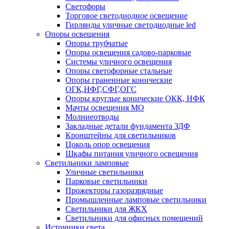
Светофоры
Торговое светодиодное освещение
Гирлянды уличные светодиодные led
Опоры освещения
Опоры трубчатые
Опоры освещения садово-парковые
Системы уличного освещения
Опоры светофорные стальные
Опоры граненные конические
ОГК,НФГ,СФГ,ОГС
Опоры круглые конические ОКК, НФК
Мачты освещения МО
Молниеотводы
Закладные детали фундамента ЗДФ
Кронштейны для светильников
Цоколь опор освещения
Шкафы питания уличного освещения
Светильники ламповые
Уличные светильники
Парковые светильники
Прожекторы газоразрядные
Промышленные ламповые светильники
Светильники для ЖКХ
Светильники для офисных помещений
Источники света