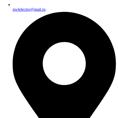
nwlelectro@mail.ru