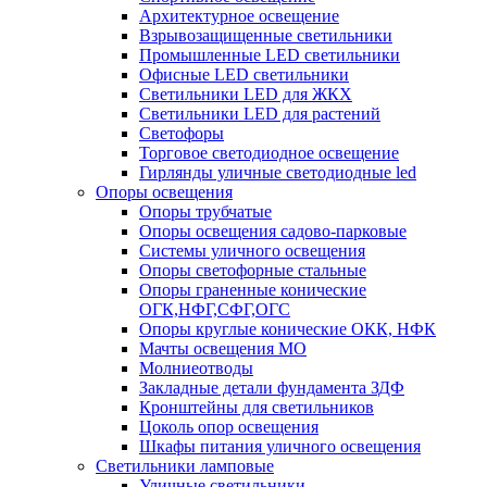
Архитектурное освещение
Взрывозащищенные светильники
Промышленные LED светильники
Офисные LED светильники
Cветильники LED для ЖКХ
Светильники LED для растений
Светофоры
Торговое светодиодное освещение
Гирлянды уличные светодиодные led
Опоры освещения
Опоры трубчатые
Опоры освещения садово-парковые
Системы уличного освещения
Опоры светофорные стальные
Опоры граненные конические
ОГК,НФГ,СФГ,ОГС
Опоры круглые конические ОКК, НФК
Мачты освещения МО
Молниеотводы
Закладные детали фундамента ЗДФ
Кронштейны для светильников
Цоколь опор освещения
Шкафы питания уличного освещения
Светильники ламповые
Уличные светильники