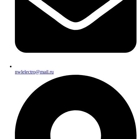
nwlelectro@mail.ru