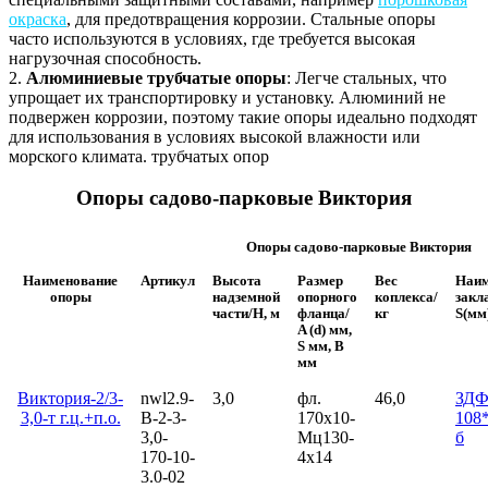
окраска
, для предотвращения коррозии. Стальные опоры
часто используются в условиях, где требуется высокая
нагрузочная способность.
2.
Алюминиевые трубчатые опоры
: Легче стальных, что
упрощает их транспортировку и установку. Алюминий не
подвержен коррозии, поэтому такие опоры идеально подходят
для использования в условиях высокой влажности или
морского климата. трубчатых опор
Опоры садово-парковые Виктория
Опоры садово-парковые Виктория
Наименование
Артикул
Высота
Размер
Вес
Наим
опоры
надземной
опорного
коплекса/
закл
части/H, м
фланца/
кг
S(мм
A (d) мм,
S мм, B
мм
Виктория-2/3-
nwl2.9-
3,0
фл.
46,0
ЗД
3,0-т г.ц.+п.о.
В-2-3-
170х10-
108*
3,0-
Мц130-
б
170-10-
4х14
3.0-02