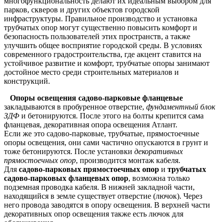
многофункциональность делают их идеальным выбором для
парков, скверов и других объектов городской
инфраструктуры. Правильное производство и установка
трубчатых опор могут существенно повысить комфорт и
безопасность пользователей этих пространств, а также
улучшить общее восприятие городской среды. В условиях
современного градостроительства, где акцент ставится на
устойчивое развитие и комфорт, трубчатые опоры занимают
достойное место среди строительных материалов и
конструкций.
Опоры освещения садово-парковые фланцевые
закладываются в пробуренное отверстие,
фундаментный блок
ЗДФ
и бетонируются. После этого на болты крепится сама
фланцевая, декоративная опора освещения Атлант.
Если же это садово-парковые, трубчатые, прямостоечные
опоры освещения, они сами частично опускаются в грунт и
тоже бетонируются. После установки
декоративных
прямостоечных опор
, производится монтаж кабеля.
Для
садово-парковых прямостоечных опор
и
трубчатых
садово-парковых фланцевых опор
, возможна только
подземная проводка кабеля. В нижней закладной части,
находящийся в земле существует отверстие (лючок). Через
него провода заводятся в опору освещения. В верхней части
декоративных опор освещения также есть лючок для