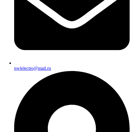
nwlelectro@mail.ru