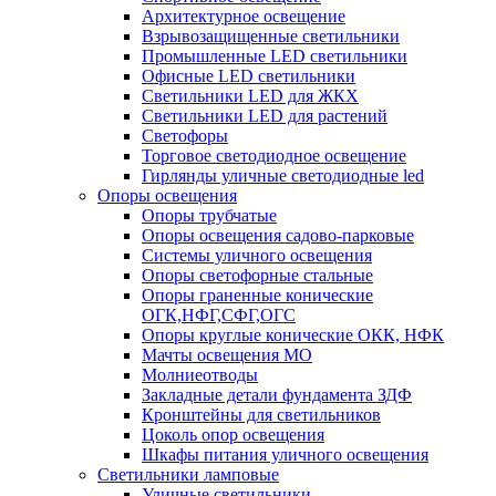
Архитектурное освещение
Взрывозащищенные светильники
Промышленные LED светильники
Офисные LED светильники
Cветильники LED для ЖКХ
Светильники LED для растений
Светофоры
Торговое светодиодное освещение
Гирлянды уличные светодиодные led
Опоры освещения
Опоры трубчатые
Опоры освещения садово-парковые
Системы уличного освещения
Опоры светофорные стальные
Опоры граненные конические
ОГК,НФГ,СФГ,ОГС
Опоры круглые конические ОКК, НФК
Мачты освещения МО
Молниеотводы
Закладные детали фундамента ЗДФ
Кронштейны для светильников
Цоколь опор освещения
Шкафы питания уличного освещения
Светильники ламповые
Уличные светильники