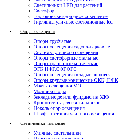
Светильники LED для растений
Светофоры
Торговое светодиодное освещение
Гирлянды уличные светодиодные led
Опоры освещения
Опоры трубчатые
Опоры освещения садово-парковые
Системы уличного освещения
Опоры светофорные стальные
Опоры граненные конические
ОГК,НФГ,СФГ,ОГС
Опоры освещения складывающиеся
Опоры круглые конические ОКК, НФК
Мачты освещения МО
Молниеотводы
Закладные детали фундамента ЗДФ
Кронштейны для светильников
Цоколь опор освещения
Шкафы питания уличного освещения
Светильники ламповые
Уличные светильники
Парковые светильники