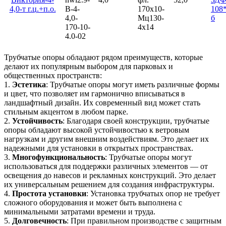
4,0-т г.ц.+п.о.
В-4-
170х10-
108*
4,0-
Мц130-
б
170-10-
4х14
4.0-02
Трубчатые опоры обладают рядом преимуществ, которые
делают их популярным выбором для парковых и
общественных пространств:
1.
Эстетика
: Трубчатые опоры могут иметь различные формы
и цвет, что позволяет им гармонично вписываться в
ландшафтный дизайн. Их современный вид может стать
стильным акцентом в любом парке.
2.
Устойчивость
: Благодаря своей конструкции, трубчатые
опоры обладают высокой устойчивостью к ветровым
нагрузкам и другим внешним воздействиям. Это делает их
надежными для установки в открытых пространствах.
3.
Многофункциональность
: Трубчатые опоры могут
использоваться для поддержки различных элементов — от
освещения до навесов и рекламных конструкций. Это делает
их универсальным решением для создания инфраструктуры.
4.
Простота установки
: Установка трубчатых опор не требует
сложного оборудования и может быть выполнена с
минимальными затратами времени и труда.
5.
Долговечность
: При правильном производстве с защитным