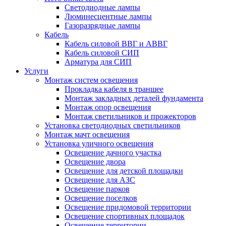
Светодиодные лампы
Люминесцентные лампы
Газоразрядные лампы
Кабель
Кабель силовой ВВГ и АВВГ
Кабель силовой СИП
Арматура для СИП
Услуги
Монтаж систем освещения
Прокладка кабеля в траншее
Монтаж закладных деталей фундамента
Монтаж опор освещения
Монтаж светильников и прожекторов
Установка светодиодных светильников
Монтаж мачт освещения
Установка уличного освещения
Освещение дачного участка
Освещение двора
Освещение для детской площадки
Освещение для АЗС
Освещение парков
Освещение поселков
Освещение придомовой территории
Освещение спортивных площадок
Освещение территории