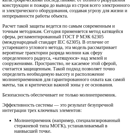
конструкции и пожара до вывода из строя всего электронного
и электрического оборудования, создавая угрозу для жизни и
непрерывности работы объекта.
Расчет такой защиты ведется по самым современным и
точным методикам. Сегодня применяется метод катящейся
сферы, регламентированный ГОСТ Р МЭК 62305
(международный стандарт IEC 62305). В отличие от
устаревшего углового метода, эта модель рассматривает
вероятные траектории разряда молнии как сферу
определенного радиуса, «катящуюся» над землей и
сооружениями. Пространство, не касаемое этой сферой,
считается защищенным. Такой подход позволяет точно
определить необходимую высоту и расположение
молниеприемников для гарантированного охвата как самой
мачты, так и критически важной зоны у ее основания.
Безопасность обеспечивает не только молниеприемник.
Эффективность системы — это результат безупречной
интеграции трех ключевых элементов:
Молниеприемник (например, специализированный
стержневой типа МОГК), устанавливаемый в
наивысшей точке.