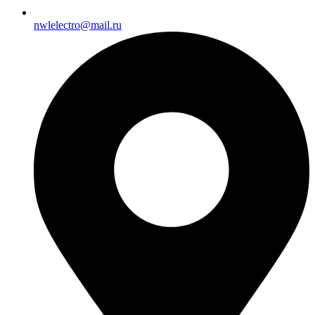
nwlelectro@mail.ru