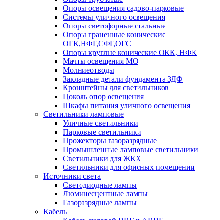
Опоры освещения садово-парковые
Системы уличного освещения
Опоры светофорные стальные
Опоры граненные конические
ОГК,НФГ,СФГ,ОГС
Опоры круглые конические ОКК, НФК
Мачты освещения МО
Молниеотводы
Закладные детали фундамента ЗДФ
Кронштейны для светильников
Цоколь опор освещения
Шкафы питания уличного освещения
Светильники ламповые
Уличные светильники
Парковые светильники
Прожекторы газоразрядные
Промышленные ламповые светильники
Светильники для ЖКХ
Светильники для офисных помещений
Источники света
Светодиодные лампы
Люминесцентные лампы
Газоразрядные лампы
Кабель