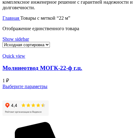
комплексное инженерное решение с гарантией надежности и
долговечности.
Главная
Товары с меткой “22 м”
Отображение единственного товара
Show sidebar
Quick view
Молниеотвод МОГК-22-ф г.ц.
1
₽
Этот
Выберите параметры
товар
имеет
несколько
вариаций.
Опции
можно
выбрать
на
странице