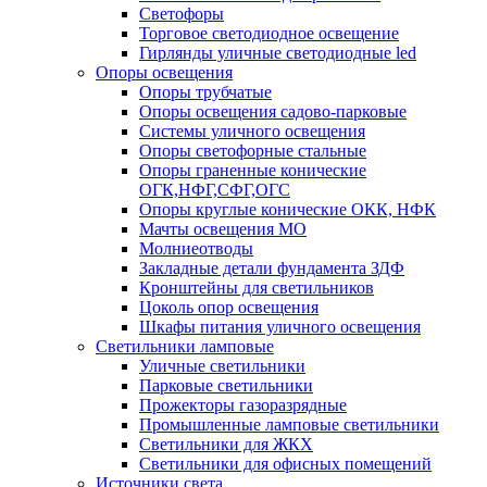
Светофоры
Торговое светодиодное освещение
Гирлянды уличные светодиодные led
Опоры освещения
Опоры трубчатые
Опоры освещения садово-парковые
Системы уличного освещения
Опоры светофорные стальные
Опоры граненные конические
ОГК,НФГ,СФГ,ОГС
Опоры круглые конические ОКК, НФК
Мачты освещения МО
Молниеотводы
Закладные детали фундамента ЗДФ
Кронштейны для светильников
Цоколь опор освещения
Шкафы питания уличного освещения
Светильники ламповые
Уличные светильники
Парковые светильники
Прожекторы газоразрядные
Промышленные ламповые светильники
Светильники для ЖКХ
Светильники для офисных помещений
Источники света