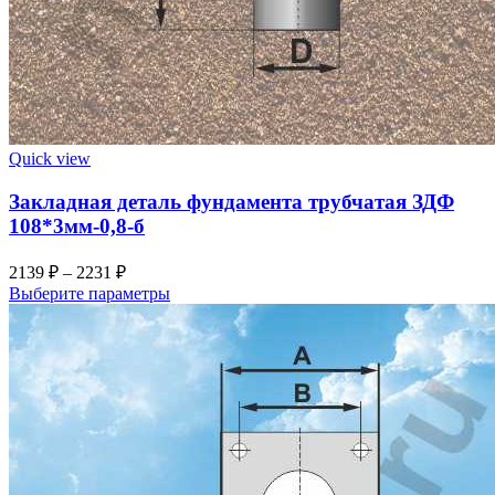
Quick view
Закладная деталь фундамента трубчатая ЗДФ
108*3мм-0,8-б
2139
₽
–
2231
₽
Выберите параметры