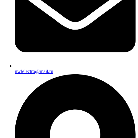
nwlelectro@mail.ru