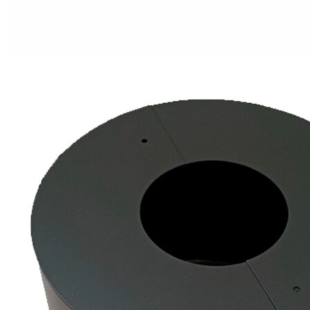
несколько
вариаций.
Опции
можно
выбрать
на
странице
товара.