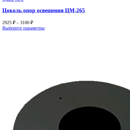
Цоколь опор освещения ЦМ-265
2925
₽
–
3100
₽
Этот
Выберите параметры
товар
имеет
несколько
вариаций.
Опции
можно
выбрать
на
странице
товара.