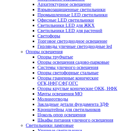
Архитектурное освещение
Взрывозащищенные светильники
Промышленные LED светильники
Офисные LED светильники
Cветильники LED для ЖКХ
Светильники LED для растений
Светофоры
Торговое светодиодное освещение
Гирлянды уличные светодиодные led
Опоры освещения
Опоры трубчатые
Опоры освещения садово-парковые
Системы уличного освещения
Опоры светофорные стальные
Опоры граненные конические
ОГК,НФГ,СФГ,ОГС
Опоры круглые конические ОКК, НФК
Мачты освещения МО
Молниеотводы
Закладные детали фундамента ЗДФ
Кронштейны для светильников
Цоколь опор освещения
Шкафы питания уличного освещения
Светильники ламповые
Уличные светильники