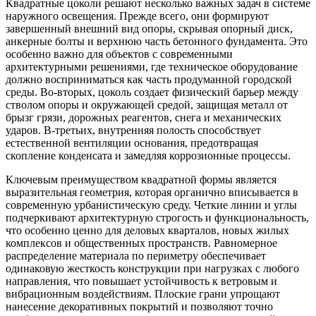
Квадратные цоколи решают несколько важных задач в системе
наружного освещения. Прежде всего, они формируют
завершенный внешний вид опоры, скрывая опорный диск,
анкерные болты и верхнюю часть бетонного фундамента. Это
особенно важно для объектов с современными
архитектурными решениями, где техническое оборудование
должно восприниматься как часть продуманной городской
среды. Во-вторых, цоколь создает физический барьер между
стволом опоры и окружающей средой, защищая металл от
брызг грязи, дорожных реагентов, снега и механических
ударов. В-третьих, внутренняя полость способствует
естественной вентиляции основания, предотвращая
скопление конденсата и замедляя коррозионные процессы.
Ключевым преимуществом квадратной формы является
выразительная геометрия, которая органично вписывается в
современную урбанистическую среду. Четкие линии и углы
подчеркивают архитектурную строгость и функциональность,
что особенно ценно для деловых кварталов, новых жилых
комплексов и общественных пространств. Равномерное
распределение материала по периметру обеспечивает
одинаковую жесткость конструкции при нагрузках с любого
направления, что повышает устойчивость к ветровым и
вибрационным воздействиям. Плоские грани упрощают
нанесение декоративных покрытий и позволяют точно