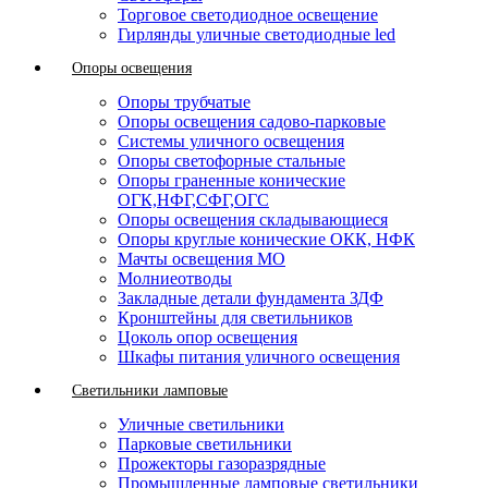
Торговое светодиодное освещение
Гирлянды уличные светодиодные led
Опоры освещения
Опоры трубчатые
Опоры освещения садово-парковые
Системы уличного освещения
Опоры светофорные стальные
Опоры граненные конические
ОГК,НФГ,СФГ,ОГС
Опоры освещения складывающиеся
Опоры круглые конические ОКК, НФК
Мачты освещения МО
Молниеотводы
Закладные детали фундамента ЗДФ
Кронштейны для светильников
Цоколь опор освещения
Шкафы питания уличного освещения
Светильники ламповые
Уличные светильники
Парковые светильники
Прожекторы газоразрядные
Промышленные ламповые светильники