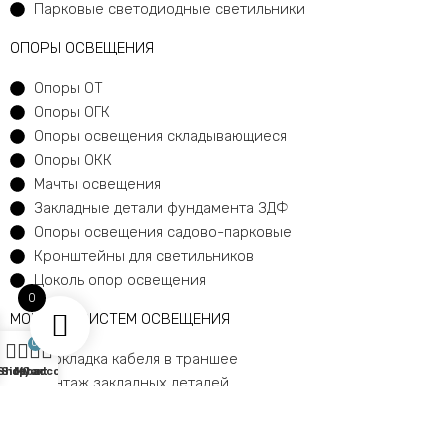
Парковые светодиодные светильники
ОПОРЫ ОСВЕЩЕНИЯ
Опоры ОТ
Опоры ОГК
Опоры освещения складывающиеся
Опоры ОКК
Мачты освещения
Закладные детали фундамента ЗДФ
Опоры освещения садово-парковые
Кронштейны для светильников
Цоколь опор освещения
0
МОНТАЖ СИСТЕМ ОСВЕЩЕНИЯ
0
Прокладка кабеля в траншее
Shop
Sidebar
My account
Cart
Монтаж закладных деталей
Монтаж опор освещения
Установка светильников