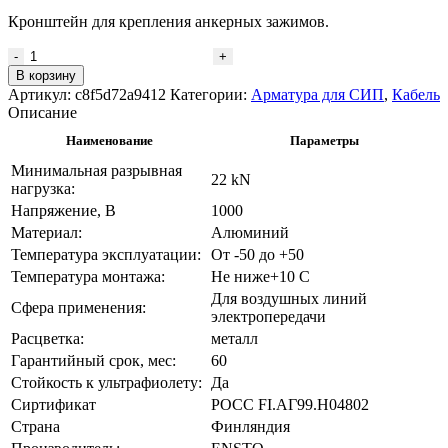
Кронштейн для крепления анкерных зажимов.
Количество
товара
В корзину
Кронштейн
Артикул:
c8f5d72a9412
Категории:
Арматура для СИП
,
Кабель
(скоба-
Описание
брекет)
Наименование
Параметры
SO253
Минимальная разрывная
22 kN
нагрузка:
Напряжение, В
1000
Материал:
Алюминий
Температура эксплуатации:
От -50 до +50
Температура монтажа:
Не ниже+10 С
Для воздушных линий
Сфера применения:
электропередачи
Расцветка:
металл
Гарантийный срок, мес:
60
Стойкость к ультрафиолету:
Да
Сиртификат
POCC FI.АГ99.H04802
Страна
Финляндия