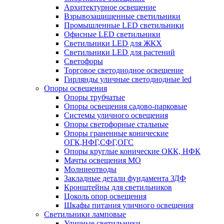
Архитектурное освещение
Взрывозащищенные светильники
Промышленные LED светильники
Офисные LED светильники
Cветильники LED для ЖКХ
Светильники LED для растений
Светофоры
Торговое светодиодное освещение
Гирлянды уличные светодиодные led
Опоры освещения
Опоры трубчатые
Опоры освещения садово-парковые
Системы уличного освещения
Опоры светофорные стальные
Опоры граненные конические
ОГК,НФГ,СФГ,ОГС
Опоры круглые конические ОКК, НФК
Мачты освещения МО
Молниеотводы
Закладные детали фундамента ЗДФ
Кронштейны для светильников
Цоколь опор освещения
Шкафы питания уличного освещения
Светильники ламповые
Уличные светильники