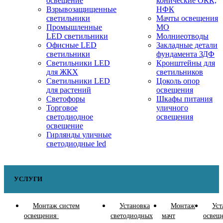
освещение
конические ОКК,
Взрывозащищенные
НФК
светильники
Мачты освещения
Промышленные
МО
LED светильники
Молниеотводы
Офисные LED
Закладные детали
светильники
фундамента ЗДФ
Cветильники LED
Кронштейны для
для ЖКХ
светильников
Светильники LED
Цоколь опор
для растений
освещения
Светофоры
Шкафы питания
Торговое
уличного
светодиодное
освещения
освещение
Гирлянды уличные
светодиодные led
УСЛУГИ
Монтаж систем
Установка
Монтаж
Уст
освещения
светодиодных
мачт
освещ