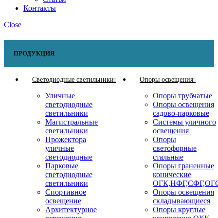
Контакты
Close
ПРОДУКЦИЯ
Светодиодные светильники
Опоры освещения
Уличные
Опоры трубчатые
светодиодные
Опоры освещения
светильники
садово-парковые
Магистральные
Системы уличного
светильники
освещения
Прожектора
Опоры
уличные
светофорные
светодиодные
стальные
Парковые
Опоры граненные
светодиодные
конические
светильники
ОГК,НФГ,СФГ,ОГ
Спортивное
Опоры освещения
освещение
складывающиеся
Архитектурное
Опоры круглые