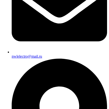
nwlelectro@mail.ru