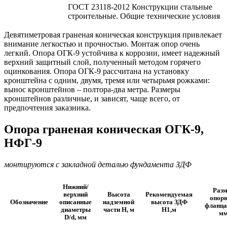
ГОСТ 23118-2012 Конструкции стальные
строительные. Общие технические условия
Девятиметровая граненая коническая конструкция привлекает
внимание легкостью и прочностью. Монтаж опор очень
легкий. Опора ОГК-9 устойчива к коррозии, имеет надежный
верхний защитный слой, полученный методом горячего
оцинкования. Опора ОГК-9 рассчитана на установку
кронштейна с одним, двумя, тремя или четырьмя рожками:
вынос кронштейнов – полтора-два метра. Размеры
кронштейнов различные, и зависят, чаще всего, от
предпочтения заказника.
Опора граненая коническая ОГК-9,
НФГ-9
монтируются с закладной деталью фундамента ЗДФ
Нижний/
Разм
верхний
Высота
Рекомендуемая
опорн
Обозначение
описанные
надземной
высота ЗДФ
фланца
диаметры
части Н, м
Н1,м
м
D/d, мм