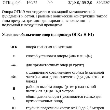
ОГК-ф-9,0
160/75
9,0
ЗДФ-0,159-2,0
320/23
Опора ОГК-9 монтируется в закладной металлический
фундамент и бетон. Граненые конические конструкции такого
типа предусматривают два варианта исполнения – с
подземной и воздушной проводкой.
Условное обозначение опор (например: ОГКх-H-Н1)
опора граненая коническая
ОГК
способ установки опоры («п» или «ф»)
х
для прямостоечных опор (в грунт)
«п»
с фланцевым соединением стойки (надземной
части) и закладного элемента (фундаментного
«ф»
блока)
рабочая высота опоры (размер надземной
Н
части): от 3,0 до 16,0 метров
общая длина опоры ( указывается только для
L
прямостоичных опор)
глубина подземной части: от 1,0 до 2,5 метров
Н1