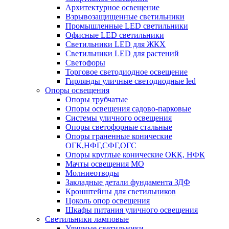
Архитектурное освещение
Взрывозащищенные светильники
Промышленные LED светильники
Офисные LED светильники
Cветильники LED для ЖКХ
Светильники LED для растений
Светофоры
Торговое светодиодное освещение
Гирлянды уличные светодиодные led
Опоры освещения
Опоры трубчатые
Опоры освещения садово-парковые
Системы уличного освещения
Опоры светофорные стальные
Опоры граненные конические
ОГК,НФГ,СФГ,ОГС
Опоры круглые конические ОКК, НФК
Мачты освещения МО
Молниеотводы
Закладные детали фундамента ЗДФ
Кронштейны для светильников
Цоколь опор освещения
Шкафы питания уличного освещения
Светильники ламповые
Уличные светильники