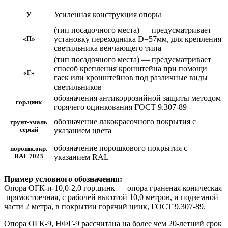
Усиленная конструкция опоры
У
(тип посадочного места) — предусматривает
установку переходника D=57мм, для крепления
«П»
светильника венчающего типа
(тип посадочного места) — предусматривает
способ крепления кронштейна при помощи
«Г»
гаек или кронштейнов под различные виды
светильников
обозначения антикоррозийной защиты методом
гор.цинк
горячего оцинкования ГОСТ 9.307-89
обозначение лакокрасочного покрытия с
грунт-эмаль
серый
указанием цвета
обозначение порошкового покрытия с
порошк.окр.
RAL 7023
указанием RAL
Пример условного обозначения:
Опора ОГК-п-10,0-2,0 гор.цинк — опора граненая коническая
прямостоечная, с рабочей высотой 10,0 метров, и подземной
части 2 метра, в покрытии горячий цинк, ГОСТ 9.307-89.
Опора ОГК-9, НФГ-9 рассчитана на более чем 20-летний срок