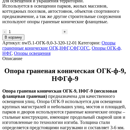
для освещения и украшения территорий.
Используется в освещении парков, жилых массивов,
коттеджных поселков, автостоянок, объектов спортивного
предназначение, а так же другие строительные сооружения
используют опоры граненые конические фланцевые.
Количество
товара
В корзину
Опора
Артикул:
nwl5.1-ОГК-9,0-3-320-12-01
Категории:
Опоры
граненая
граненные конические ОГК,НФГ,СФГ,ОГС
,
Опоры ОГК-ф,
коническая
НФГ
,
Опоры освещения
фланцевая
Описание
ОГК-
ф-9
Опора граненая коническая ОГК-ф-9,
НФГф-9
Опора граненая коническая ОГК-9, НФГ-9 (несиловая
фланцевая граненая)
предназначена для качественного
освещения улиц. Опора ОГК-9 используется для освещения
крупных магистралей и небольших улиц, мостов и площадей,
парков и дворов используются граненые конические опоры –
стальные конструкции, имеющие продольный сварной шов и
изготовленные по технологии изгиба. Толщина стали
определяется предстоящими нагрузками и составляет 3-6 мм.