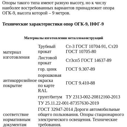
Опоры такого типа имеют разную высоту, но к числу
наиболее востребованных вариантов принадлежит опора
ОГК-9, высота которой – 9 метров.
Технические характеристики опор ОГК-9, НФГ-9
Материалы изготовления металлоконструкций
Трубный
Ст-3 ГОСТ 10704-91, Ст20
прокат
ГОСТ 10705-80
материал
изготовления
Листовой
Ст3сп5 ГОСТ 14637-89
прокат
гор. цинк
ГОСТ 9.307-89
порошковая
антикоррозийное
окраска
ГОСТ 9.410-88
покрытие
по карте
RAL
грунт/битум
ТУ 2313-002-20812160-2013
ТУ 25.11.22-001-87357630-2019
ГОСТ 32947-2014 Дороги автомобильные
соответствие
общего пользования. Опоры стационарного
нормативным
электрического освещения. Технические
документам
требования.