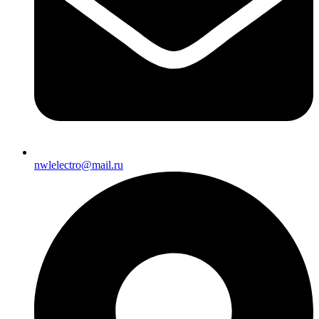
nwlelectro@mail.ru