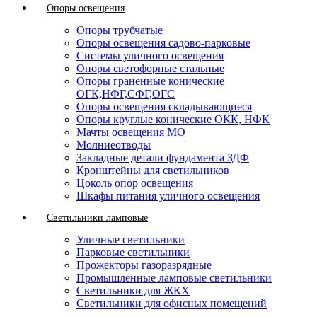
Опоры освещения
Опоры трубчатые
Опоры освещения садово-парковые
Системы уличного освещения
Опоры светофорные стальные
Опоры граненные конические
ОГК,НФГ,СФГ,ОГС
Опоры освещения складывающиеся
Опоры круглые конические ОКК, НФК
Мачты освещения МО
Молниеотводы
Закладные детали фундамента ЗДФ
Кронштейны для светильников
Цоколь опор освещения
Шкафы питания уличного освещения
Светильники ламповые
Уличные светильники
Парковые светильники
Прожекторы газоразрядные
Промышленные ламповые светильники
Светильники для ЖКХ
Светильники для офисных помещений