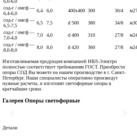
6,0-6,0
сод-г / омгф —
6,4
6,0
400х400
300
30/4
м2
6,4-6,0
сод-г / омгф —
6,5
7,5
d 500
380
34/8
м3
6,5-7,5
сод-г / омгф —
7,0
4,0
d 400
310
27/8
м2
7,0-4,0
сод-г / омгф —
8,0
8,0
d 420
360
27/8
м2
8,0-8,0
Изготавливаемая продукция компанией НВЛ-Электро
полностью соответствует требованиям ГОСТ. Приобрести
опоры СОД Вы можете на нашем производстве в г. Санкт-
Петербург. Наши специалисты оперативно произведут
нужные расчеты, и изготовят светофорные опоры в
кратчайшие сроки.
Галерея Опоры светофорные
Детали