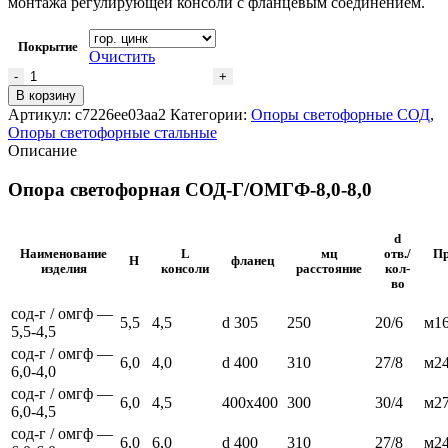
монтажа регулирующей консоли с фланцевым соединением.
Покрытие
Очистить
В корзину
Артикул:
c7226ee03aa2
Категории:
Опоры светофорные СОД
,
Опоры светофорные стальные
Описание
Опора светофорная СОД-Г/ОМГФ-8,0-8,0
d
Наименование
L
мц
отв./
П
H
фланец
изделия
консоли
расстояние
кол-
во
сод-г / омгф —
5,5
4,5
d 305
250
20/6
м1
5,5-4,5
сод-г / омгф —
6,0
4,0
d 400
310
27/8
м2
6,0-4,0
сод-г / омгф —
6,0
4,5
400х400
300
30/4
м2
6,0-4,5
сод-г / омгф —
6,0
6,0
d 400
310
27/8
м2