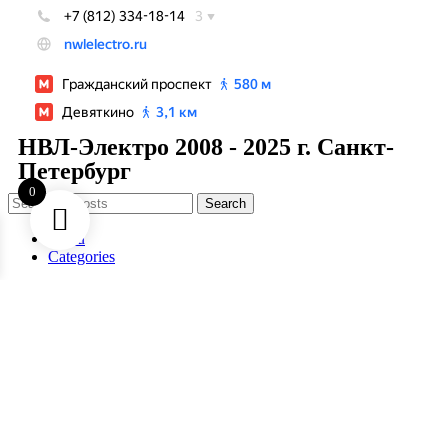
НВЛ-Электро 2008 - 2025 г. Санкт-
Петербург
0
Search
Menu
Categories
Set your categories menu in Header builder -> Mobile -> Mobile
menu element -> Show/Hide -> Choose menu
Create your first
navigation menu here
Shopping cart
Close
Search
Start typing to see posts you are looking for.
Shop
Sidebar