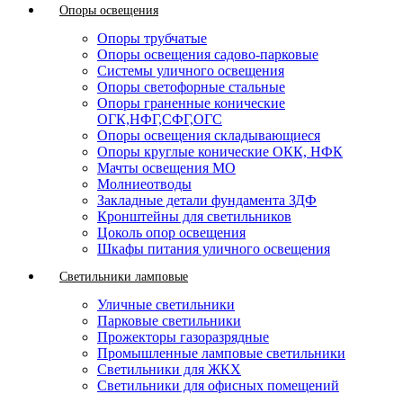
Опоры освещения
Опоры трубчатые
Опоры освещения садово-парковые
Системы уличного освещения
Опоры светофорные стальные
Опоры граненные конические
ОГК,НФГ,СФГ,ОГС
Опоры освещения складывающиеся
Опоры круглые конические ОКК, НФК
Мачты освещения МО
Молниеотводы
Закладные детали фундамента ЗДФ
Кронштейны для светильников
Цоколь опор освещения
Шкафы питания уличного освещения
Светильники ламповые
Уличные светильники
Парковые светильники
Прожекторы газоразрядные
Промышленные ламповые светильники
Светильники для ЖКХ
Светильники для офисных помещений