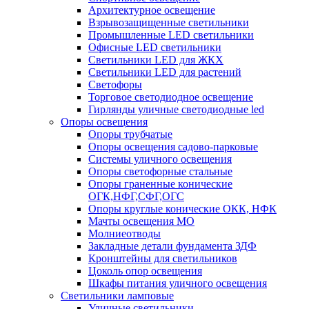
Архитектурное освещение
Взрывозащищенные светильники
Промышленные LED светильники
Офисные LED светильники
Cветильники LED для ЖКХ
Светильники LED для растений
Светофоры
Торговое светодиодное освещение
Гирлянды уличные светодиодные led
Опоры освещения
Опоры трубчатые
Опоры освещения садово-парковые
Системы уличного освещения
Опоры светофорные стальные
Опоры граненные конические
ОГК,НФГ,СФГ,ОГС
Опоры круглые конические ОКК, НФК
Мачты освещения МО
Молниеотводы
Закладные детали фундамента ЗДФ
Кронштейны для светильников
Цоколь опор освещения
Шкафы питания уличного освещения
Светильники ламповые
Уличные светильники