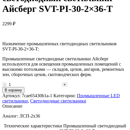
Айсберг SVT-PI-30-2×36-T
2299
₽
Назначение промышленных светодиодных светильников
SVT-PI-30-2×36-T:
Промышленные светодиодные светильники Айсберг
используются для освещения промышленных помещений с
высокими потолками — складов, цехов, ангаров, ремонтных
зон, сборочных цехов, скотоводческих ферм.
Количество
товара
В корзину
Промышленный
Артикул:
7cae65430b1a-1
Категории:
Промышленные LED
светодиодный
светильники
,
Светодиодные светильники
светильник
Описание
Айсберг
SVT-
Аналог: ЛСП-2х36
PI-
Технические характеристики Промышленный светодиодный
30-