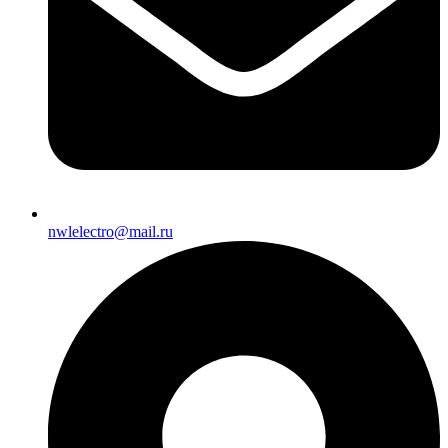
nwlelectro@mail.ru