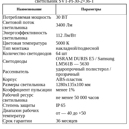
2x36-
светильник SVT-PI-30-2×36-T
T
Наименование
Параметры
Потребляемая мощность
30 ВТ
Световой поток
3400 Лм
светильника
Энергоэффективность
112 Лм/Вт
светильника
Цветовая температура
5000 К
Тип монтажа
накладной/подвесной
Количество светодиодов
64 шт
OSRAM DURIS E5 / Samsung
Светодиоды
LM561B — 5630
ударопрочный полистерол /
Рассеиватель
прозрачный
Корпус
ABS-пластик
Размеры светильника
1280х135х100 мм
Коэффициент пульсации
менее 1%
Рабочий ресурс
не менее 50 000 часов
светильника
Степень защиты
IP 65
Диапазон рабочих
от — 40 до +50
температур
Срок гарантии
36 месяцев