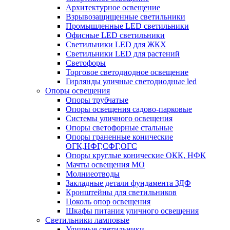
Архитектурное освещение
Взрывозащищенные светильники
Промышленные LED светильники
Офисные LED светильники
Cветильники LED для ЖКХ
Светильники LED для растений
Светофоры
Торговое светодиодное освещение
Гирлянды уличные светодиодные led
Опоры освещения
Опоры трубчатые
Опоры освещения садово-парковые
Системы уличного освещения
Опоры светофорные стальные
Опоры граненные конические
ОГК,НФГ,СФГ,ОГС
Опоры круглые конические ОКК, НФК
Мачты освещения МО
Молниеотводы
Закладные детали фундамента ЗДФ
Кронштейны для светильников
Цоколь опор освещения
Шкафы питания уличного освещения
Светильники ламповые
Уличные светильники