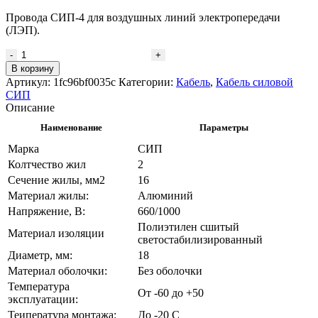
Провода СИП-4 для воздушных линий электропередачи
(ЛЭП).
Количество
товара
В корзину
Провод
Артикул:
1fc96bf0035c
Категории:
Кабель
,
Кабель силовой
СИП-4
СИП
2х16
Описание
Наименование
Параметры
Марка
СИП
Колтчество жил
2
Сечение жилы, мм2
16
Материал жилы:
Алюминий
Напряжение, В:
660/1000
Полиэтилен сшитый
Материал изоляции
светостабилизированный
Диаметр, мм:
18
Материал оболочки:
Без оболочки
Температура
От -60 до +50
эксплуатации:
Теипература монтажа:
До -20 С