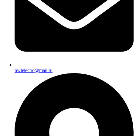
nwlelectro@mail.ru