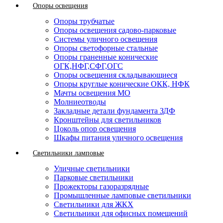
Опоры освещения
Опоры трубчатые
Опоры освещения садово-парковые
Системы уличного освещения
Опоры светофорные стальные
Опоры граненные конические
ОГК,НФГ,СФГ,ОГС
Опоры освещения складывающиеся
Опоры круглые конические ОКК, НФК
Мачты освещения МО
Молниеотводы
Закладные детали фундамента ЗДФ
Кронштейны для светильников
Цоколь опор освещения
Шкафы питания уличного освещения
Светильники ламповые
Уличные светильники
Парковые светильники
Прожекторы газоразрядные
Промышленные ламповые светильники
Светильники для ЖКХ
Светильники для офисных помещений