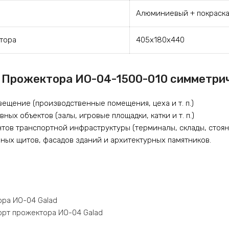
Алюминиевый + покраска
тора
405х180х440
 Прожектора ИО-04-1500-010 симметричн
щение (производственные помещения, цеха и т. п.)
ых объектов (залы, игровые площадки, катки и т. п.)
ов транспортной инфраструктуры (терминалы, склады, стоянки
ых щитов, фасадов зданий и архитектурных памятников.
ора ИО-04 Galad
орт прожектора ИО-04 Galad