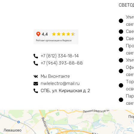
CВЕТО
Ули
све
Све
Све
Про
све
+7 (812) 334-18-14
Ули
+7 (964) 393-88-88
Офи
све
Мы Вконтакте
Тор
nwlelectro@mail.ru
осв
СПБ, ул. Киришская д. 2
Пар
све