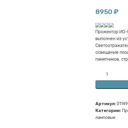
8950
₽
Прожектор ИО-0
выполнен из ус
Светоотражате
освещение площ
памятников, ст
Артикул:
01149
Категории:
Пр
ламповые