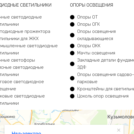
ДИОДНЫЕ СВЕТИЛЬНИКИ
ОПОРЫ ОСВЕЩЕНИЯ
чные светодиодные
Опоры ОТ
тильники
Опоры ОГК
тодиодные прожектора
Опоры освещения
тильники для ЖКХ
складывающиеся
мышленные светодиодные
Опоры ОКК
тильники
Мачты освещения
чные светофоры
Закладные детали фундам
сные светодиодные
ЗДФ
тильники
Опоры освещения садово-
говое светодиодное
парковые
ещение
Кронштейны для светильн
ковые светодиодные
Цоколь опор освещения
тильники