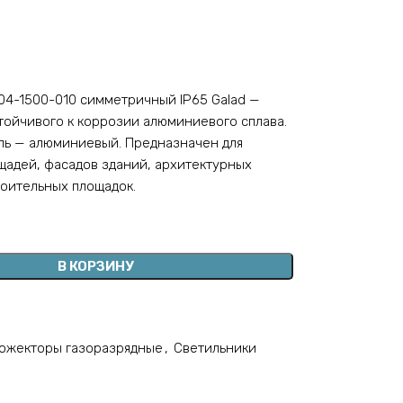
4-1500-010 симметричный IP65 Galad —
тойчивого к коррозии алюминиевого сплава.
ль — алюминиевый. Предназначен для
адей, фасадов зданий, архитектурных
роительных площадок.
В КОРЗИНУ
ожекторы газоразрядные
,
Светильники