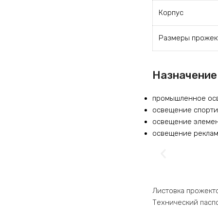
Корпус
Размеры прожек
Назначение
промышленное осве
освещение спортивн
освещение элемент
освещение рекламн
Листовка прожект
Технический пасп