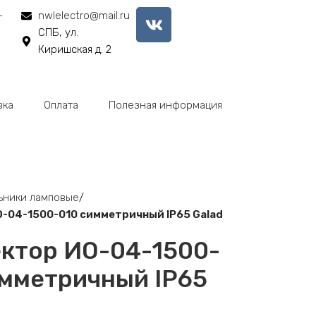
-
nwlelectro@mail.ru
СПБ, ул.
Киришская д. 2
вка
Оплата
Полезная информация
ьники ламповые
-04-1500-010 симметричный IP65 Galad
ктор ИО-04-1500-
имметричный IP65