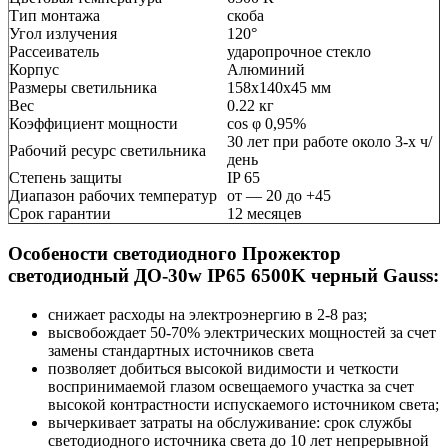
Тип монтажа
скоба
Угол излучения
120°
Рассеиватель
ударопрочное стекло
Корпус
Алюминий
Размеры светильника
158х140х45 мм
Вес
0.22 кг
Коэффициент мощности
cos φ 0,95%
30 лет при работе около 3-х ч/
Рабочий ресурс светильника
день
Степень защиты
IP 65
Диапазон рабочих температур
от — 20 до +45
Срок гарантии
12 месяцев
Особености светодиодного Прожектор
светодиодный ДО-30w IP65 6500K черный Gauss:
снижает расходы на электроэнергию в 2-8 раз;
высвобождает 50-70% электрических мощностей за счет
замены стандартных источников света
позволяет добиться высокой видимости и четкости
воспринимаемой глазом освещаемого участка за счет
высокой контрастности испускаемого источником света;
вычеркивает затраты на обслуживание: срок службы
светодиодного источника света до 10 лет непрерывной