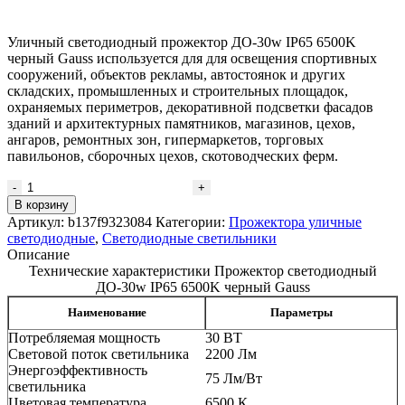
Уличный светодиодный прожектор ДО-30w IP65 6500K
черный Gauss используется для для освещения спортивных
сооружений, объектов рекламы, автостоянок и других
складских, промышленных и строительных площадок,
охраняемых периметров, декоративной подсветки фасадов
зданий и архитектурных памятников, магазинов, цехов,
ангаров, ремонтных зон, гипермаркетов, торговых
павильонов, сборочных цехов, скотоводческих ферм.
В корзину
Артикул:
b137f9323084
Категории:
Прожектора уличные
светодиодные
,
Светодиодные светильники
Описание
Технические характеристики Прожектор светодиодный
ДО-30w IP65 6500K черный Gauss
Наименование
Параметры
Потребляемая мощность
30 ВТ
Световой поток светильника
2200 Лм
Энергоэффективность
75 Лм/Вт
светильника
Цветовая температура
6500 К