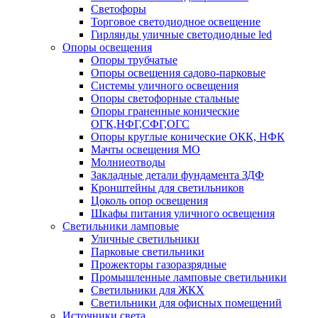
Светофоры
Торговое светодиодное освещение
Гирлянды уличные светодиодные led
Опоры освещения
Опоры трубчатые
Опоры освещения садово-парковые
Системы уличного освещения
Опоры светофорные стальные
Опоры граненные конические
ОГК,НФГ,СФГ,ОГС
Опоры круглые конические ОКК, НФК
Мачты освещения МО
Молниеотводы
Закладные детали фундамента ЗДФ
Кронштейны для светильников
Цоколь опор освещения
Шкафы питания уличного освещения
Светильники ламповые
Уличные светильники
Парковые светильники
Прожекторы газоразрядные
Промышленные ламповые светильники
Светильники для ЖКХ
Светильники для офисных помещений
Источники света