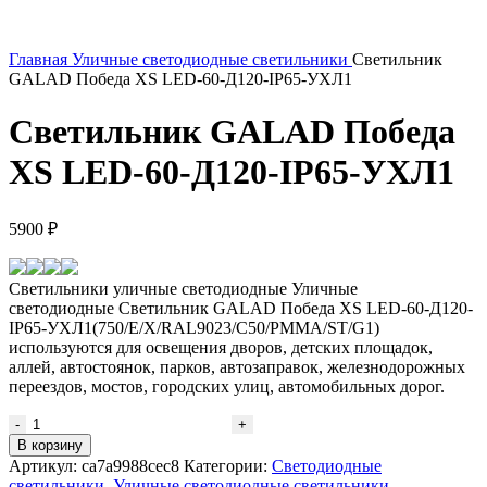
Главная
Уличные светодиодные светильники
Светильник
GALAD Победа XS LED-60-Д120-IP65-УХЛ1
Светильник GALAD Победа
XS LED-60-Д120-IP65-УХЛ1
5900
₽
Светильники уличные светодиодные Уличные
светодиодные Светильник GALAD Победа XS LED-60-Д120-
IP65-УХЛ1(750/E/X/RAL9023/C50/PMMA/ST/G1)
используются для освещения дворов, детских площадок,
аллей, автостоянок, парков, автозаправок, железнодорожных
переездов, мостов, городских улиц, автомобильных дорог.
Количество
товара
В корзину
Светильник
Артикул:
ca7a9988cec8
Категории:
Светодиодные
GALAD
светильники
,
Уличные светодиодные светильники