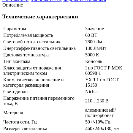
Победа
Описание
XS
LED-
Технические характеристики
60-
Д120-
Параметры
Значение
IP65-
Потребляемая мощность
60 ВТ
УХЛ1
Световой поток светильника
7800 Лм
Энергоэффективность светильника
130 Лм/Вт
Цветовая температура
5000 К
Тип монтажа
Консоль
Класс защиты от поражения
I по ГОСТ Р МЭК
электрическим током
60598-1
Климатическое исполнение и
УХЛ 1 по ГОСТ
категория размещения
15150
Светодиоды
Nichia
Напряжение питания переменного
210…230 В
тока, В
алюминиевый/
Материал
поликорбонат
Частота сети, Гц
50+/-10% Гц
Размеры светильника
460x240x130, мм