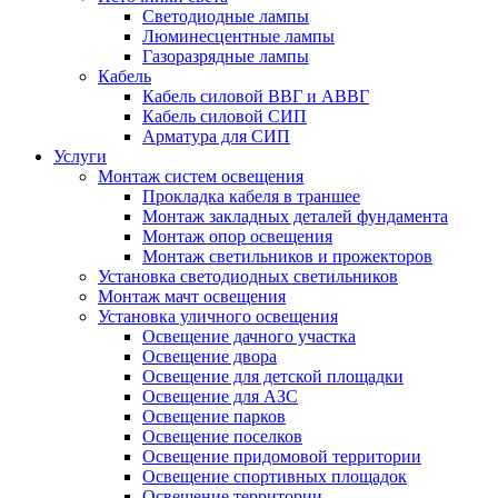
Светодиодные лампы
Люминесцентные лампы
Газоразрядные лампы
Кабель
Кабель силовой ВВГ и АВВГ
Кабель силовой СИП
Арматура для СИП
Услуги
Монтаж систем освещения
Прокладка кабеля в траншее
Монтаж закладных деталей фундамента
Монтаж опор освещения
Монтаж светильников и прожекторов
Установка светодиодных светильников
Монтаж мачт освещения
Установка уличного освещения
Освещение дачного участка
Освещение двора
Освещение для детской площадки
Освещение для АЗС
Освещение парков
Освещение поселков
Освещение придомовой территории
Освещение спортивных площадок
Освещение территории