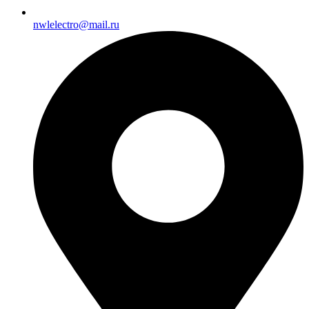
nwlelectro@mail.ru