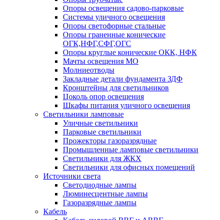
Опоры освещения садово-парковые
Системы уличного освещения
Опоры светофорные стальные
Опоры граненные конические
ОГК,НФГ,СФГ,ОГС
Опоры круглые конические ОКК, НФК
Мачты освещения МО
Молниеотводы
Закладные детали фундамента ЗДФ
Кронштейны для светильников
Цоколь опор освещения
Шкафы питания уличного освещения
Светильники ламповые
Уличные светильники
Парковые светильники
Прожекторы газоразрядные
Промышленные ламповые светильники
Светильники для ЖКХ
Светильники для офисных помещений
Источники света
Светодиодные лампы
Люминесцентные лампы
Газоразрядные лампы
Кабель