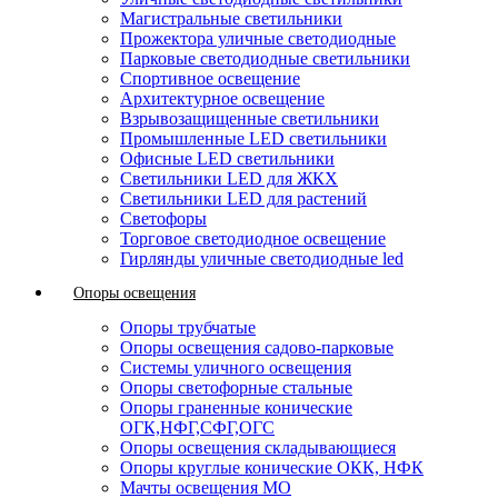
Магистральные светильники
Прожектора уличные светодиодные
Парковые светодиодные светильники
Спортивное освещение
Архитектурное освещение
Взрывозащищенные светильники
Промышленные LED светильники
Офисные LED светильники
Cветильники LED для ЖКХ
Светильники LED для растений
Светофоры
Торговое светодиодное освещение
Гирлянды уличные светодиодные led
Опоры освещения
Опоры трубчатые
Опоры освещения садово-парковые
Системы уличного освещения
Опоры светофорные стальные
Опоры граненные конические
ОГК,НФГ,СФГ,ОГС
Опоры освещения складывающиеся
Опоры круглые конические ОКК, НФК
Мачты освещения МО