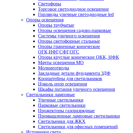
Светофоры
Торговое светодиодное освещение
Гирлянды уличные светодиодные led
Опоры освещения
Опоры трубчатые
Опоры освещения садово-парковые
Системы уличного освещения
Опоры светофорные стальные
Опоры граненные конические
ОГК,НФГ,СФГ,ОГС
Опоры круглые конические ОКК, НФК
Мачты освещения МО
Молниеотводы
Закладные детали фундамента ЗДФ
Кронштейны для светильников
Цоколь опор освещения
Шкафы питания уличного освещения
Светильники ламповые
Уличные светильники
Парковые светильники
Прожекторы газоразрядные
Промышленные ламповые светильники
Светильники для ЖКХ
Светильники для офисных помещений
Источники света