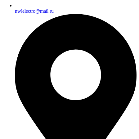
nwlelectro@mail.ru