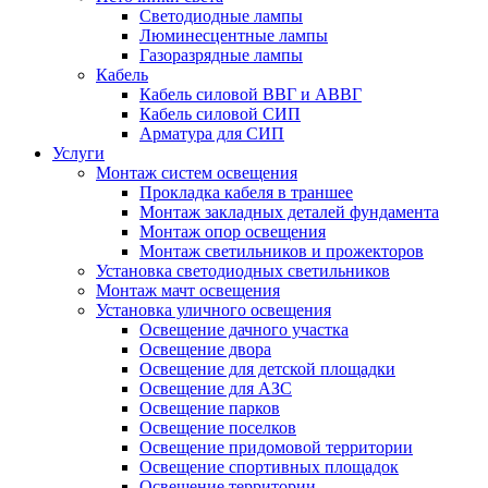
Светодиодные лампы
Люминесцентные лампы
Газоразрядные лампы
Кабель
Кабель силовой ВВГ и АВВГ
Кабель силовой СИП
Арматура для СИП
Услуги
Монтаж систем освещения
Прокладка кабеля в траншее
Монтаж закладных деталей фундамента
Монтаж опор освещения
Монтаж светильников и прожекторов
Установка светодиодных светильников
Монтаж мачт освещения
Установка уличного освещения
Освещение дачного участка
Освещение двора
Освещение для детской площадки
Освещение для АЗС
Освещение парков
Освещение поселков
Освещение придомовой территории
Освещение спортивных площадок
Освещение территории