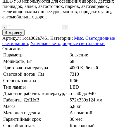
ШБ1/У50 используются для освещения дворов, детских
площадок, аллей, автостоянок, парков, автозаправок,
железнодорожных переездов, мостов, городских улиц,
автомобильных дорог.
Количество
товара
В корзину
Светильник
Артикул:
1cda062a7461
Категории:
Misc
,
Светодиодные
Урбан
светильники
,
Уличные светодиодные светильники
S
Описание
LED-
Параметр
Значение
68-
Мощность, Вт
68
ШБ1/
Цветовая температура
4000 К, белый
У50
Световой поток, Лм
7310
Степень защиты
IP66
Тип лампы
LED
Диапазон рабочих температур, с
от -40 до +40
Габариты ДхШхВ
572x330x124 мм
Масса
6,8 кг
Материал изделия
Алюминий
Гарантийный срок
36 мес
Способ монтажа
Консольный