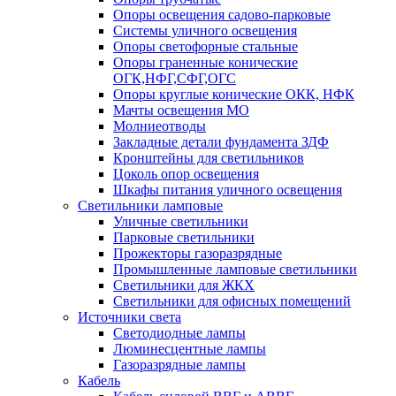
Опоры освещения садово-парковые
Системы уличного освещения
Опоры светофорные стальные
Опоры граненные конические
ОГК,НФГ,СФГ,ОГС
Опоры круглые конические ОКК, НФК
Мачты освещения МО
Молниеотводы
Закладные детали фундамента ЗДФ
Кронштейны для светильников
Цоколь опор освещения
Шкафы питания уличного освещения
Светильники ламповые
Уличные светильники
Парковые светильники
Прожекторы газоразрядные
Промышленные ламповые светильники
Светильники для ЖКХ
Светильники для офисных помещений
Источники света
Светодиодные лампы
Люминесцентные лампы
Газоразрядные лампы
Кабель