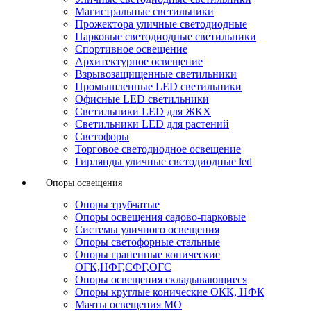
Магистральные светильники
Прожектора уличные светодиодные
Парковые светодиодные светильники
Спортивное освещение
Архитектурное освещение
Взрывозащищенные светильники
Промышленные LED светильники
Офисные LED светильники
Cветильники LED для ЖКХ
Светильники LED для растений
Светофоры
Торговое светодиодное освещение
Гирлянды уличные светодиодные led
Опоры освещения
Опоры трубчатые
Опоры освещения садово-парковые
Системы уличного освещения
Опоры светофорные стальные
Опоры граненные конические
ОГК,НФГ,СФГ,ОГС
Опоры освещения складывающиеся
Опоры круглые конические ОКК, НФК
Мачты освещения МО