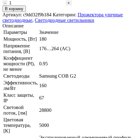
Количество
товара
В корзину
Светодиодный
Артикул:
c9dd32f9b184
Категории:
Прожектора уличные
прожектор
светодиодные
,
Светодиодные светильники
КОБ
Описание
VRN-
Параметры
Значение
LC90-
Мощность, [Вт]
180
180T-
Напряжение
B50K67-
176…264 (AС)
питания, [В]
U
Коэффициент
мощности (Pf),
0.95
не менее
Светодиоды
Samsung COB G2
Эффективность,
160
лм/Вт
Класс защиты,
67
IP
Световой
28800
поток, [лм]
Цветовая
температура,
5000
[К]
Экструдированный алюминиевый профиль