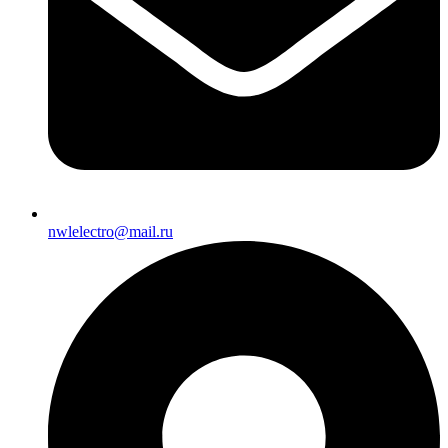
nwlelectro@mail.ru