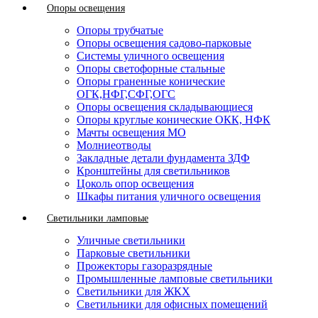
Опоры освещения
Опоры трубчатые
Опоры освещения садово-парковые
Системы уличного освещения
Опоры светофорные стальные
Опоры граненные конические
ОГК,НФГ,СФГ,ОГС
Опоры освещения складывающиеся
Опоры круглые конические ОКК, НФК
Мачты освещения МО
Молниеотводы
Закладные детали фундамента ЗДФ
Кронштейны для светильников
Цоколь опор освещения
Шкафы питания уличного освещения
Светильники ламповые
Уличные светильники
Парковые светильники
Прожекторы газоразрядные
Промышленные ламповые светильники
Светильники для ЖКХ
Светильники для офисных помещений