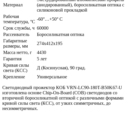
Материал
(анодированный), боросиликатная оптика с
силиконовой прокладкой
Рабочая
-60°…+50° С
температура, °C
Срок службы, ч
60000
Рассеиватель
Боросиликатная оптика
Габаритные
274х412х195
размеры, мм
Масса нетто, г
4430
Гарантия
5 лет
Кривая силы
Д (Косинусная), 90 град.
света (КСС)
Крепление
Универсальное
Светодиодный прожектор КОБ VRN-LC90-180T-B50K67-U
изготовлена основе Chip-On-Board (COB) светодиодов со
вторичной боросиликатной оптикой с различными формами
кривой силы света (КСС), от узких симметричных, до
несимметричных.