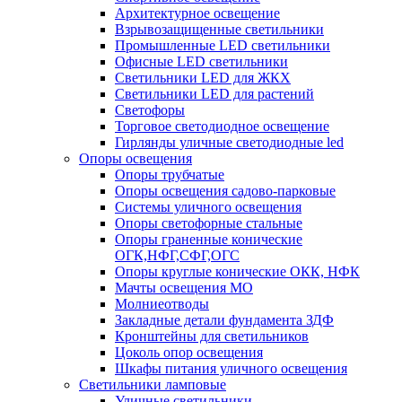
Архитектурное освещение
Взрывозащищенные светильники
Промышленные LED светильники
Офисные LED светильники
Cветильники LED для ЖКХ
Светильники LED для растений
Светофоры
Торговое светодиодное освещение
Гирлянды уличные светодиодные led
Опоры освещения
Опоры трубчатые
Опоры освещения садово-парковые
Системы уличного освещения
Опоры светофорные стальные
Опоры граненные конические
ОГК,НФГ,СФГ,ОГС
Опоры круглые конические ОКК, НФК
Мачты освещения МО
Молниеотводы
Закладные детали фундамента ЗДФ
Кронштейны для светильников
Цоколь опор освещения
Шкафы питания уличного освещения
Светильники ламповые
Уличные светильники