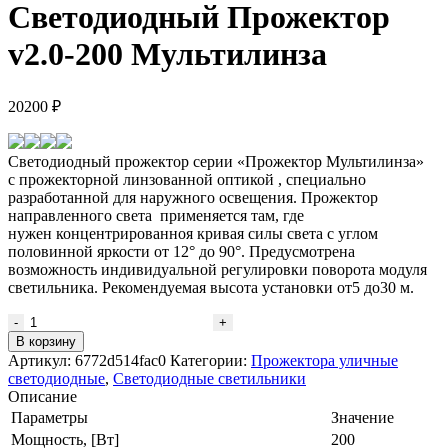
Светодиодный Прожектор
v2.0-200 Мультилинза
20200
₽
Светодиодный прожектор серии «Прожектор Мультилинза»
c прожекторной линзованной оптикой , специально
разработанной для наружного освещения. Прожектор
направленного света применяется там, где
нужен концентрированноя кривая силы света с углом
половинной яркости от 12° до 90°. Предусмотрена
возможность индивидуальной регулировки поворота модуля
светильника. Рекомендуемая высота установки от5 до30 м.
Количество
товара
В корзину
Светодиодный
Артикул:
6772d514fac0
Категории:
Прожектора уличные
Прожектор
светодиодные
,
Светодиодные светильники
v2.0-
Описание
200
Параметры
Значение
Мультилинза
Мощность, [Вт]
200