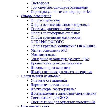
Светофоры
Торговое светодиодное освещение
Гирлянды уличные светодиодные led
Опоры освещения
Опоры трубчатые
Опоры освещения садово-парковые
Системы уличного освещения
Опоры светофорные стальные
Опоры граненные конические
ОГК,НФГ,СФГ,ОГС
Опоры круглые конические ОКК, НФК
Мачты освещения МО
Молниеотводы
Закладные детали фундамента ЗДФ
Кронштейны для светильников
Цоколь опор освещения
Шкафы питания уличного освещения
Светильники ламповые
Уличные светильники
Парковые светильники
Прожекторы газоразрядные
Промышленные ламповые светильники
Светильники для ЖКХ
Светильники для офисных помещений
Источники света