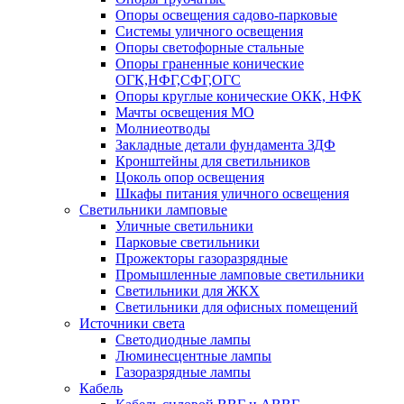
Опоры освещения садово-парковые
Системы уличного освещения
Опоры светофорные стальные
Опоры граненные конические
ОГК,НФГ,СФГ,ОГС
Опоры круглые конические ОКК, НФК
Мачты освещения МО
Молниеотводы
Закладные детали фундамента ЗДФ
Кронштейны для светильников
Цоколь опор освещения
Шкафы питания уличного освещения
Светильники ламповые
Уличные светильники
Парковые светильники
Прожекторы газоразрядные
Промышленные ламповые светильники
Светильники для ЖКХ
Светильники для офисных помещений
Источники света
Светодиодные лампы
Люминесцентные лампы
Газоразрядные лампы
Кабель