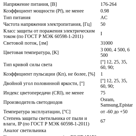
Напряжение питания, [В]
176-264
Коэффициент мощности (Pf), не менее
0.98
Тип питания
AC
Частота напряжения электропитания, [Гц]
50
Класс защиты от поражения электрическим
I
током (по ГОСТ Р МЭК 60598-1-2011)
Световой поток, [лм]
31000
3 000, 4 500, 6
Цветовая температура, [К]
500
[°] 12, 25, 35,
Тип кривой силы света
60, 90;
Коэффициент пульсации (Кп), не более, [%]
1
[°] 12, 25, 35,
Двойной угол половинной яркости, [°]
60, 90;
Индекс цветопередачи (CRI), не менее
75
Osram,
Производитель светодиодов
Samsung,Epistar
Температура эксплуатации, [°С]
от -60 до +50
Степень защиты светильника от пыли и
67
влаги, IP (по ГОСТ Р МЭК 60598-1-2011)
Аналог светильника