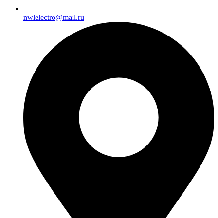
nwlelectro@mail.ru