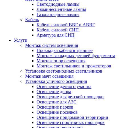
Светодиодные лампы
Люминесцентные лампы
Газоразрядные лампы
Кабель
Кабель силовой ВВГ и АВВГ
Кабель силовой СИП
Арматура для СИП
Услуги
Монтаж систем освещения
Прокладка кабеля в траншее
Монтаж закладных деталей фундамента
Монтаж опор освещения
Монтаж светильников и прожекторов
Установка светодиодных светильников
Монтаж мачт освещения
Установка уличного освещения
Освещение дачного участка
Освещение двора
Освещение для детской площадки
Освещение для АЗС
Освещение парков
Освещение поселков
Освещение придомовой территории
Освещение спортивных площадок
Освещение территории