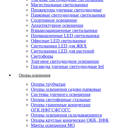
Магистральные светильники
Прожектора уличные светодиодные
Парковые светодиодные светильники
Спортивное освещение
Архитектурное освещение
Взрывозащищенные светильники
Промышленные LED светильники
Офисные LED светильники
Cветильники LED для ЖКХ
Светильники LED для растений
Светофоры
Торговое светодиодное освещение
Гирлянды уличные светодиодные led
Опоры освещения
Опоры трубчатые
Опоры освещения садово-парковые
Системы уличного освещения
Опоры светофорные стальные
Опоры граненные конические
ОГК,НФГ,СФГ,ОГС
Опоры освещения складывающиеся
Опоры круглые конические ОКК, НФК
Мачты освещения МО