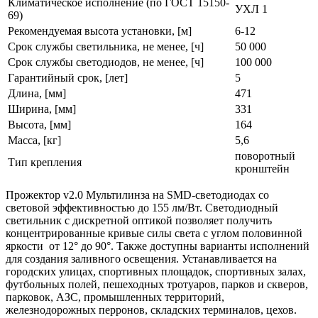
Климатическое исполнение (по ГОСТ 15150-
УХЛ 1
69)
Рекомендуемая высота установки, [м]
6-12
Срок службы светильника, не менее, [ч]
50 000
Срок службы светодиодов, не менее, [ч]
100 000
Гарантийный срок, [лет]
5
Длина, [мм]
471
Ширина, [мм]
331
Высота, [мм]
164
Масса, [кг]
5,6
поворотный
Тип крепления
кронштейн
Прожектор v2.0 Мультилинза на SMD-светодиодах со
световой эффективностью до 155 лм/Вт. Светодиодный
светильник с дискретной оптикой позволяет получить
концентрированные кривые силы света с углом половинной
яркости от 12° до 90°. Также доступны варианты исполнений
для создания заливного освещения. Устанавливается на
городских улицах, спортивных площадок, спортивных залах,
футбольных полей, пешеходных тротуаров, парков и скверов,
парковок, АЗС, промышленных территорий,
железнодорожных перронов, складских терминалов, цехов.