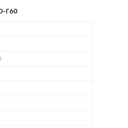
0-Г60
С