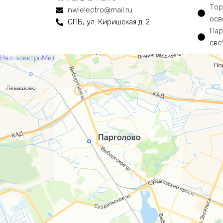
Тор
nwlelectro@mail.ru
осв
СПБ, ул. Киришская д. 2
Пар
све