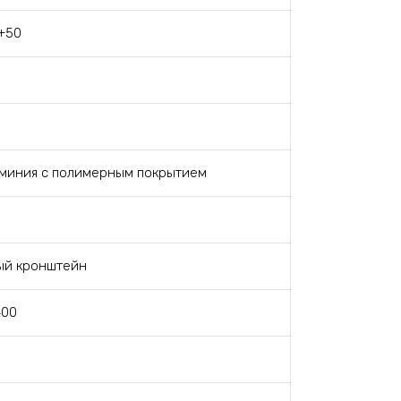
 +50
юминия с полимерным покрытием
ый кронштейн
400