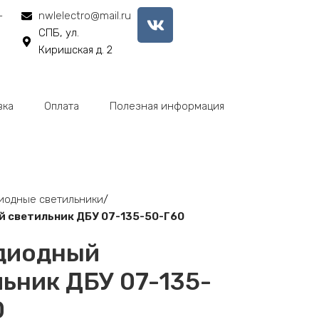
-
nwlelectro@mail.ru
СПБ, ул.
Киришская д. 2
вка
Оплата
Полезная информация
иодные светильники
 светильник ДБУ 07-135-50-Г60
диодный
ьник ДБУ 07-135-
0