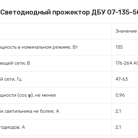
 Светодиодный прожектор ДБУ 07-135-5
Значение
ощность в номинальном режиме, Вт
135
ающей сети, В
176-264 А
й сети, Гц
47-63
ности (cos φ), не менее
0,96
к светильника не более, А
2,1
тодиодов, А
2,1