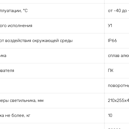
плуатации, °C
от -40 до
ого исполнения
У1
от воздействия окружающей среды
IP66
ика
сплав ал
ивателя
ПК
поворотн
еры светильника, мм
210х255х
а не более, кг
10