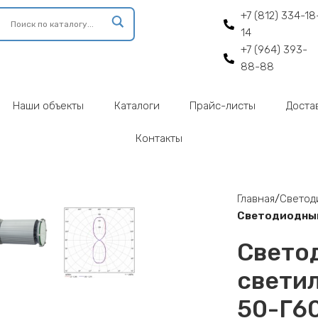
+7 (812) 334-18
14
+7 (964) 393-
88-88
Наши объекты
Каталоги
Прайс-листы
Доста
Контакты
enlarge
Главная
Светод
Светодиодный
Свето
светил
50-Г6