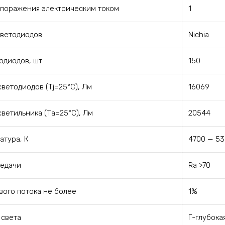
 поражения электрическим током
1
светодиодов
Nichia
одиодов, шт
150
ветодиодов (Tj=25°C), Лм
16069
светильника (Та=25°С), Лм
20544
атура, К
4700 — 5
редачи
Ra >70
вого потока не более
1%
 света
Г-глубока