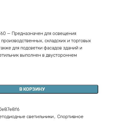
Г60 — Предназначен для освещения
производственных, складских и торговых
также для подсветки фасадов зданий и
етильник выполнен в двустороннем
В КОРЗИНУ
0e87e8f6
етодиодные светильники
,
Спортивное