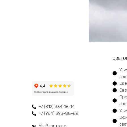
CВЕТО
Ули
све
Све
Све
Про
све
+7 (812) 334-18-14
Ули
+7 (964) 393-88-88
Офи
све
Мы Вконтакте