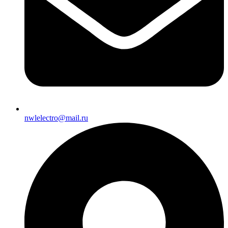
nwlelectro@mail.ru