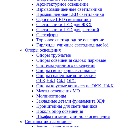
Архитектурное освещение
Взрывозащищенные светильники
Промышленные LED светильники
Офисные LED светильники
Cветильники LED для ЖКХ
Светильники LED для растений
Светофоры
Торговое светодиодное освещение
Гирлянды уличные светодиодные led
Опоры освещения
Опоры трубчатые
Опоры освещения садово-парковые
Системы уличного освещения
Опоры светофорные стальные
Опоры граненные конические
ОГК,НФГ,СФГ,ОГС
Опоры круглые конические ОКК, НФК
Мачты освещения МО
Молниеотводы
Закладные детали фундамента ЗДФ
Кронштейны для светильников
Цоколь опор освещения
Шкафы питания уличного освещения
Светильники ламповые
Уличные светильники