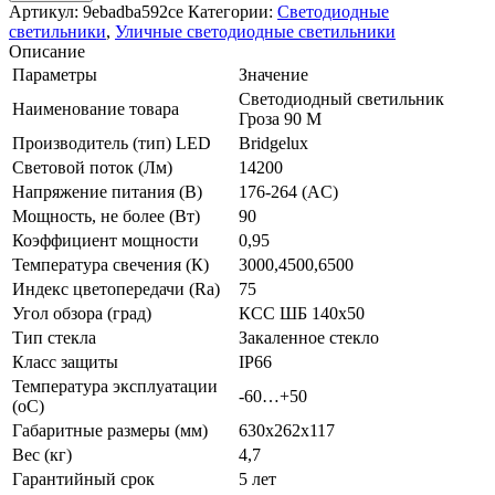
Светодиодный
Артикул:
9ebadba592ce
Категории:
Светодиодные
светильник
светильники
,
Уличные светодиодные светильники
Гроза
Описание
90
Параметры
Значение
M
Светодиодный светильник
Наименование товара
Гроза 90 M
Производитель (тип) LED
Bridgelux
Световой поток (Лм)
14200
Напряжение питания (В)
176-264 (AC)
Мощность, не более (Вт)
90
Коэффициент мощности
0,95
Температура свечения (К)
3000,4500,6500
Индекс цветопередачи (Ra)
75
Угол обзора (град)
КСС ШБ 140х50
Тип стекла
Закаленное стекло
Класс защиты
IP66
Температура эксплуатации
-60…+50
(oС)
Габаритные размеры (мм)
630x262x117
Вес (кг)
4,7
Гарантийный срок
5 лет