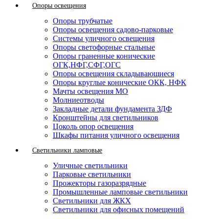
Опоры освещения
Опоры трубчатые
Опоры освещения садово-парковые
Системы уличного освещения
Опоры светофорные стальные
Опоры граненные конические
ОГК,НФГ,СФГ,ОГС
Опоры освещения складывающиеся
Опоры круглые конические ОКК, НФК
Мачты освещения МО
Молниеотводы
Закладные детали фундамента ЗДФ
Кронштейны для светильников
Цоколь опор освещения
Шкафы питания уличного освещения
Светильники ламповые
Уличные светильники
Парковые светильники
Прожекторы газоразрядные
Промышленные ламповые светильники
Светильники для ЖКХ
Светильники для офисных помещений