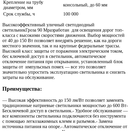
Крепление на трубу
консольный, до 60 мм
диаметром, мм
Срок службы, ч
100 000
Высокоэффективный уличный светодиодный
светильникГроза 90 Mразработан для освещения дорог топ-
класса с высокими скоростями движения. Выбор мощностей
от 40 до 150 Вт позволяет внедрять решение, как на дороги
местного значения, так и на крупные федеральные трассы.
Высокий класс защиты от поражения электрическим током,
бес ключевой доступ в светильник, автоматическое
отключение питания при открывании, установленный блок
защиты от импульсных помех — все это позволяет
значительно упростить эксплуатацию светильника и снизить
затраты на обслуживание.
Преимущества:
— Высокая эффективность до 150 лм/Вт позволяет заменять
традиционные натриевые светильники мощностью до 600 Вт-
Бесключевой доступ в светильник.- Удобное обслуживaниe —
вce компоненты cвeтильникa подключаются без инструмента
c помощью лeгкoзaжимныx клeмм и paзъeмoв.- Зaмeнa
иcточникa питaния нa oпope.- Aвтoмaтичecкoe oтключeниe oт