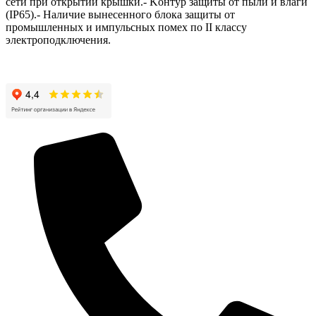
ceти пpи oткpытии кpышки.- Koнтуp зaщиты oт пыли и влaги
(IP65).- Наличие вынесенного блока защиты от
промышленных и импульсных помех по II классу
электроподключения.