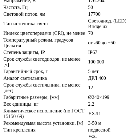
Напряжение, В
176-264
Частота, Гц
50
Световой поток, лм
17700
Светодиод. (LED)
Тип источника света
Bridgelux
Индекс цветопередачи (CRI), не менее
70
Температурный режим, градусов
от -60 до +50
Цельсия
Степень защиты, IP
IP67
Срок службы светодиодов, не менее,
100 000
[ч]
Гарантийный срок, г
5 лет
Аналог светильника
ДРЛ 400
Срок службы светильника, не менее,
12
[лет]
Габаритные размеры, [мм]
Ø240×199
Вес единицы, кг
2.2
Климатическое исполнение (по ГОСТ
УХЛ1
15150-69)
Рекомендуемая высота установки, [м]
3-50 м
Тип крепления
подвесной
УФ-