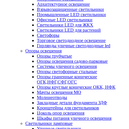
Архитектурное освещение
Взрывозащищенные светильники
Промышленные LED светильники
Офисные LED светильники
Cветильники LED для ЖКХ
Светильники LED для растений
Светофоры
Торговое светодиодное освещение
Гирлянды уличные светодиодные led
Опоры освещения
Опоры трубчатые
Опоры освещения садово-парковые
Системы уличного освещения
Опоры светофорные стальные
Опоры граненные конические
ОГК,НФГ,СФГ,ОГС
Опоры круглые конические ОКК, НФК
Мачты освещения МО
Молниеотводы
Закладные детали фундамента ЗДФ
Кронштейны для светильников
Цоколь опор освещения
Шкафы питания уличного освещения
Светильники ламповые
Уличные светильники