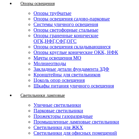
Опоры освещения
Опоры трубчатые
Опоры освещения садово-парковые
Системы уличного освещения
Опоры светофорные стальные
Опоры граненные конические
ОГК,НФГ,СФГ,ОГС
Опоры освещения складывающиеся
Опоры круглые конические ОКК, НФК
Мачты освещения МО
Молниеотводы
Закладные детали фундамента ЗДФ
Кронштейны для светильников
Цоколь опор освещения
Шкафы питания уличного освещения
Светильники ламповые
Уличные светильники
Парковые светильники
Прожекторы газоразрядные
Промышленные ламповые светильники
Светильники для ЖКХ
Светильники для офисных помещений