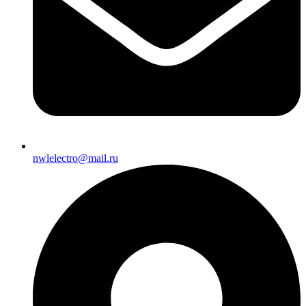
nwlelectro@mail.ru