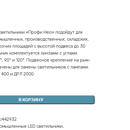
светильники «Профи Нео» подойдут для
ышленных, производственных, складских,
рочих площадей с высотой подвеса до 30
ьник комплектуется линзами с углами
°, 90° и 120°. Подвесное крепление на рым-
ачены для замены светильников с лампами
 400 и ДРЛ 2000.
В КОРЗИНУ
1c442932
омышленные LED светильники
,