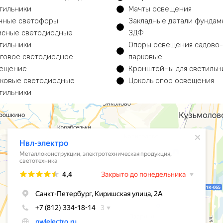
тильники
Мачты освещения
чные светофоры
Закладные детали фундам
сные светодиодные
ЗДФ
тильники
Опоры освещения садово-
говое светодиодное
парковые
ещение
Кронштейны для светильн
ковые светодиодные
Цоколь опор освещения
тильники