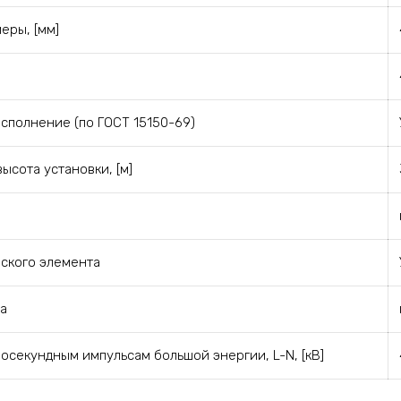
еры, [мм]
сполнение (по ГОСТ 15150-69)
ысота установки, [м]
ского элемента
а
росекундным импульсам большой энергии, L-N, [кВ]