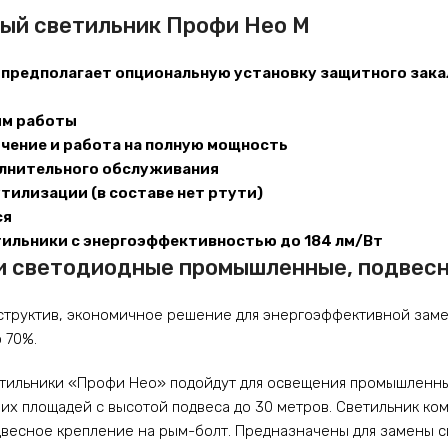
ый светильник Профи Нео М
 предполагает опциональную установку защитного зака
м работы
чение и работа на полную мощность
олнительного обслуживания
утилизации (в составе нет ртути)
ся
ильники с энергоэффективностью до 184 лм/Вт
и светодиодные промышленные, подвес
руктив, экономичное решение для энергоэффективной замен
 70%.
тильники «Профи Нео» подойдут для освещения промышленных
их площадей с высотой подвеса до 30 метров. Светильник ко
Подвесное крепление на рым-болт. Предназначены для замены 