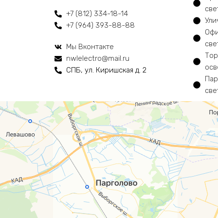
све
+7 (812) 334-18-14
Ули
+7 (964) 393-88-88
Офи
све
Мы Вконтакте
Тор
nwlelectro@mail.ru
осв
СПБ, ул. Киришская д. 2
Пар
све