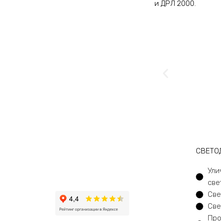
и ДРЛ 2000.
CВЕТО
Ули
све
Све
Све
Про