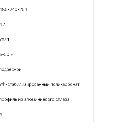
485×240×204
4.7
УХЛ1
3-50 м
подвесной
УФ-стабилизированный поликарбонат
профиль из алюминиевого сплава
4