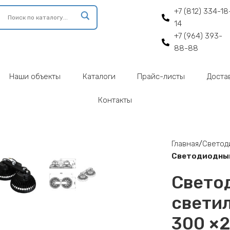
+7 (812) 334-18
14
+7 (964) 393-
88-88
Наши объекты
Каталоги
Прайс-листы
Доста
Контакты
enlarge
Главная
Светод
Светодиодный
Свето
свети
300 ×2