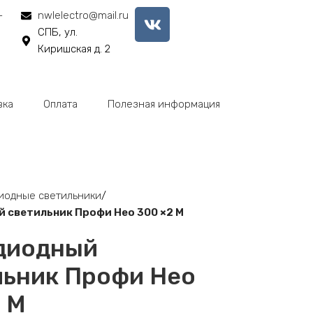
-
nwlelectro@mail.ru
СПБ, ул.
Киришская д. 2
вка
Оплата
Полезная информация
иодные светильники
 светильник Профи Нео 300 ×2 M
диодный
льник Профи Нео
 M