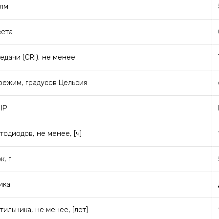
 лм
вета
едачи (CRI), не менее
ежим, градусов Цельсия
IP
одиодов, не менее, [ч]
к, г
ика
ильника, не менее, [лет]