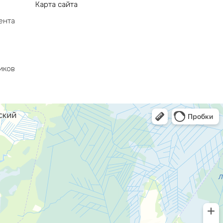
Карта сайта
ента
иков