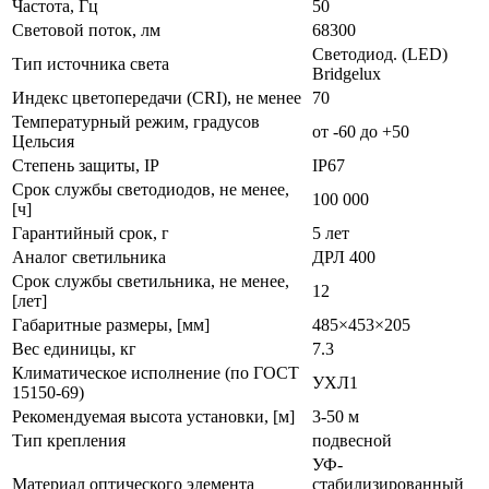
Частота, Гц
50
Световой поток, лм
68300
Светодиод. (LED)
Тип источника света
Bridgelux
Индекс цветопередачи (CRI), не менее
70
Температурный режим, градусов
от -60 до +50
Цельсия
Степень защиты, IP
IP67
Срок службы светодиодов, не менее,
100 000
[ч]
Гарантийный срок, г
5 лет
Аналог светильника
ДРЛ 400
Срок службы светильника, не менее,
12
[лет]
Габаритные размеры, [мм]
485×453×205
Вес единицы, кг
7.3
Климатическое исполнение (по ГОСТ
УХЛ1
15150-69)
Рекомендуемая высота установки, [м]
3-50 м
Тип крепления
подвесной
УФ-
Материал оптического элемента
стабилизированный