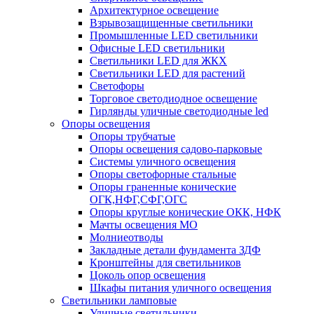
Архитектурное освещение
Взрывозащищенные светильники
Промышленные LED светильники
Офисные LED светильники
Cветильники LED для ЖКХ
Светильники LED для растений
Светофоры
Торговое светодиодное освещение
Гирлянды уличные светодиодные led
Опоры освещения
Опоры трубчатые
Опоры освещения садово-парковые
Системы уличного освещения
Опоры светофорные стальные
Опоры граненные конические
ОГК,НФГ,СФГ,ОГС
Опоры круглые конические ОКК, НФК
Мачты освещения МО
Молниеотводы
Закладные детали фундамента ЗДФ
Кронштейны для светильников
Цоколь опор освещения
Шкафы питания уличного освещения
Светильники ламповые
Уличные светильники