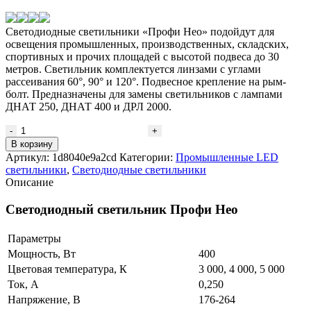
Светодиодные светильники «Профи Нео» подойдут для
освещения промышленных, производственных, складских,
спортивных и прочих площадей с высотой подвеса до 30
метров. Светильник комплектуется линзами с углами
рассеивания 60°, 90° и 120°. Подвесное крепление на рым-
болт. Предназначены для замены светильников с лампами
ДНАТ 250, ДНАТ 400 и ДРЛ 2000.
Количество
товара
В корзину
Светодиодный
Артикул:
1d8040e9a2cd
Категории:
Промышленные LED
светильник
светильники
,
Светодиодные светильники
Профи
Описание
Нео
400
Светодиодный светильник Профи Нео
×3
M
Параметры
Мощность, Вт
400
Цветовая температура, К
3 000, 4 000, 5 000
Ток, А
0,250
Напряжение, В
176-264