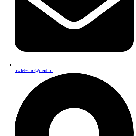
nwlelectro@mail.ru