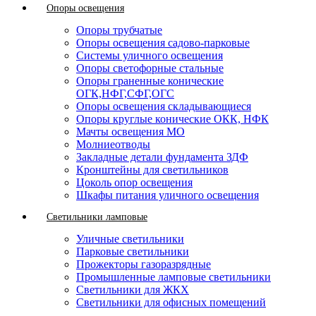
Опоры освещения
Опоры трубчатые
Опоры освещения садово-парковые
Системы уличного освещения
Опоры светофорные стальные
Опоры граненные конические
ОГК,НФГ,СФГ,ОГС
Опоры освещения складывающиеся
Опоры круглые конические ОКК, НФК
Мачты освещения МО
Молниеотводы
Закладные детали фундамента ЗДФ
Кронштейны для светильников
Цоколь опор освещения
Шкафы питания уличного освещения
Светильники ламповые
Уличные светильники
Парковые светильники
Прожекторы газоразрядные
Промышленные ламповые светильники
Светильники для ЖКХ
Светильники для офисных помещений