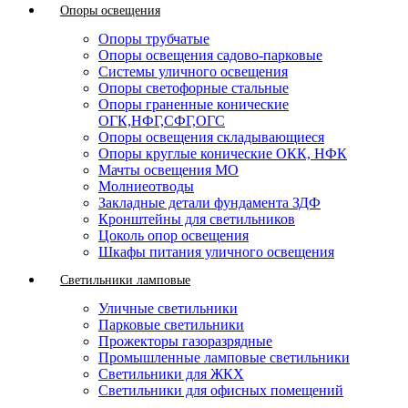
Опоры освещения
Опоры трубчатые
Опоры освещения садово-парковые
Системы уличного освещения
Опоры светофорные стальные
Опоры граненные конические
ОГК,НФГ,СФГ,ОГС
Опоры освещения складывающиеся
Опоры круглые конические ОКК, НФК
Мачты освещения МО
Молниеотводы
Закладные детали фундамента ЗДФ
Кронштейны для светильников
Цоколь опор освещения
Шкафы питания уличного освещения
Светильники ламповые
Уличные светильники
Парковые светильники
Прожекторы газоразрядные
Промышленные ламповые светильники
Светильники для ЖКХ
Светильники для офисных помещений