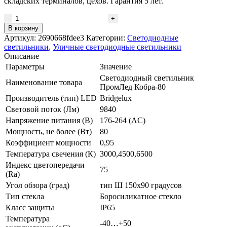
складских терминалов, цехов. Гарантия 5 лет.
Количество
товара
В корзину
Светодиодный
Артикул:
2690668fdee3
Категории:
Светодиодные
светильник
светильники
,
Уличные светодиодные светильники
ПромЛед
Описание
Кобра-80
Параметры
Значение
Светодиодный светильник
Наименование товара
ПромЛед Кобра-80
Производитель (тип) LED
Bridgelux
Световой поток (Лм)
9840
Напряжение питания (В)
176-264 (AC)
Мощность, не более (Вт)
80
Коэффициент мощности
0,95
Температура свечения (К)
3000,4500,6500
Индекс цветопередачи
75
(Ra)
Угол обзора (град)
тип Ш 150х90 градусов
Тип стекла
Боросиликатное стекло
Класс защиты
IP65
Температура
-40…+50