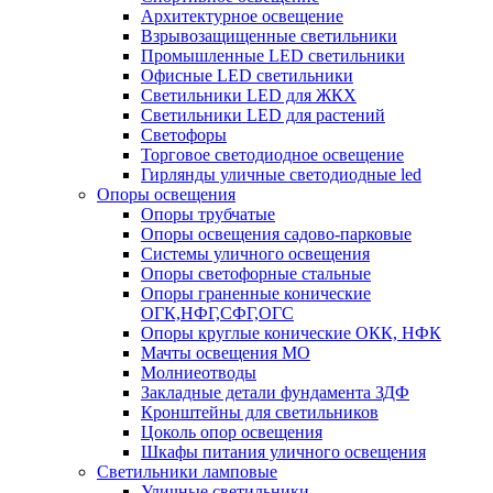
Архитектурное освещение
Взрывозащищенные светильники
Промышленные LED светильники
Офисные LED светильники
Cветильники LED для ЖКХ
Светильники LED для растений
Светофоры
Торговое светодиодное освещение
Гирлянды уличные светодиодные led
Опоры освещения
Опоры трубчатые
Опоры освещения садово-парковые
Системы уличного освещения
Опоры светофорные стальные
Опоры граненные конические
ОГК,НФГ,СФГ,ОГС
Опоры круглые конические ОКК, НФК
Мачты освещения МО
Молниеотводы
Закладные детали фундамента ЗДФ
Кронштейны для светильников
Цоколь опор освещения
Шкафы питания уличного освещения
Светильники ламповые
Уличные светильники