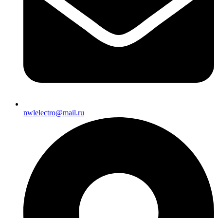
nwlelectro@mail.ru