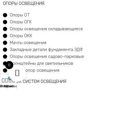
ОПОРЫ ОСВЕЩЕНИЯ
Опоры ОТ
Опоры ОГК
Опоры освещения складывающиеся
Опоры ОКК
Мачты освещения
Закладные детали фундамента ЗДФ
Опоры освещения садово-парковые
Кронштейны для светильников
0
Цоколь опор освещения
0
МОНТАЖ СИСТЕМ ОСВЕЩЕНИЯ
Shop
Sidebar
My account
Cart
Прокладка кабеля в траншее
Монтаж закладных деталей
Монтаж опор освещения
Установка светильников
Карта сайта