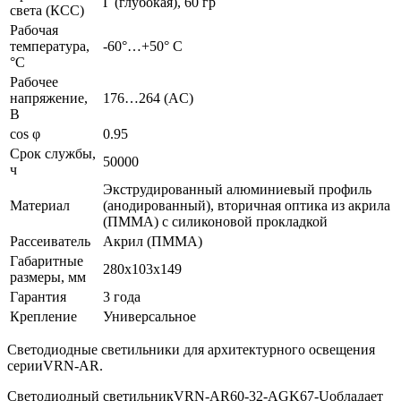
Г (глубокая), 60 гр
света (КСС)
Рабочая
температура,
-60°…+50° С
°C
Рабочее
напряжение,
176…264 (AС)
В
сos φ
0.95
Срок службы,
50000
ч
Экструдированный алюминиевый профиль
Материал
(анодированный), вторичная оптика из акрила
(ПММА) с силиконовой прокладкой
Рассеиватель
Акрил (ПММА)
Габаритные
280х103х149
размеры, мм
Гарантия
3 года
Крепление
Универсальное
Светодиодные светильники для архитектурного освещения
серииVRN-AR.
Светодиодный светильникVRN-AR60-32-AGK67-Uобладает