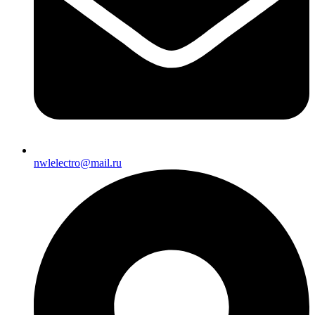
nwlelectro@mail.ru