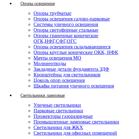
Опоры освещения
Опоры трубчатые
Опоры освещения садово-парковые
Системы уличного освещения
Опоры светофорные стальные
Опоры граненные конические
ОГК,НФГ,СФГ,ОГС
Опоры освещения складывающиеся
Опоры круглые конические ОКК, НФК
Мачты освещения МО
Молниеотводы
Закладные детали фундамента ЗДФ
Кронштейны для светильников
Цоколь опор освещения
Шкафы питания уличного освещения
Светильники ламповые
Уличные светильники
Парковые светильники
Прожекторы газоразрядные
Промышленные ламповые светильники
Светильники для ЖКХ
Светильники для офисных помещений