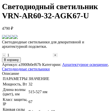
Светодиодный светильник
VRN-AR60-32-AGK67-U
4790
₽
Светодиодные светильники для декоративной и
архитектурной подсветки.
Количество
товара
В корзину
Светодиодный
Артикул:
a3900b0ef67b
Категории:
Архитектурное освещение
,
светильник
Светодиодные светильники
VRN-
Описание
AR60-
ПАРАМЕТРЫ
ЗНАЧЕНИЕ
32-
Мощность, Вт
32
AGK67-
Длина волны
U
515-527 нм
(цвет), нм
Класс защиты,
67
IP
Кривая силы