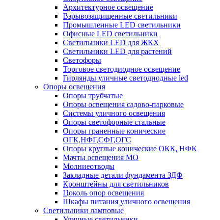
Архитектурное освещение
Взрывозащищенные светильники
Промышленные LED светильники
Офисные LED светильники
Cветильники LED для ЖКХ
Светильники LED для растений
Светофоры
Торговое светодиодное освещение
Гирлянды уличные светодиодные led
Опоры освещения
Опоры трубчатые
Опоры освещения садово-парковые
Системы уличного освещения
Опоры светофорные стальные
Опоры граненные конические
ОГК,НФГ,СФГ,ОГС
Опоры круглые конические ОКК, НФК
Мачты освещения МО
Молниеотводы
Закладные детали фундамента ЗДФ
Кронштейны для светильников
Цоколь опор освещения
Шкафы питания уличного освещения
Светильники ламповые
Уличные светильники