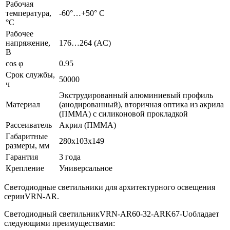
Рабочая
температура,
-60°…+50° С
°C
Рабочее
напряжение,
176…264 (AС)
В
сos φ
0.95
Срок службы,
50000
ч
Экструдированный алюминиевый профиль
Материал
(анодированный), вторичная оптика из акрила
(ПММА) с силиконовой прокладкой
Рассеиватель
Акрил (ПММА)
Габаритные
280х103х149
размеры, мм
Гарантия
3 года
Крепление
Универсальное
Светодиодные светильники для архитектурного освещения
серииVRN-AR.
Светодиодный светильникVRN-AR60-32-ARK67-Uобладает
следующими преимуществами: