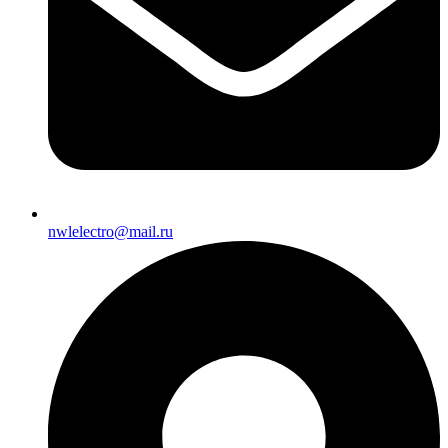
nwlelectro@mail.ru