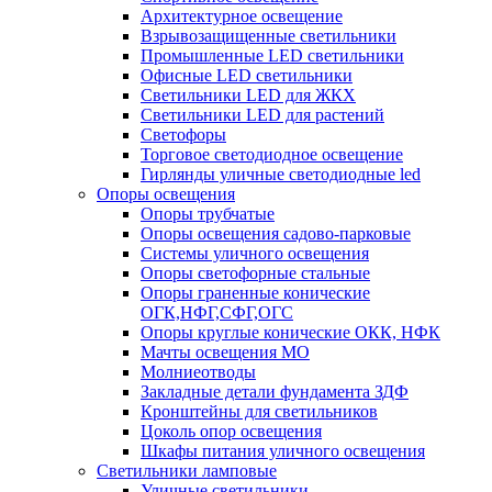
Архитектурное освещение
Взрывозащищенные светильники
Промышленные LED светильники
Офисные LED светильники
Cветильники LED для ЖКХ
Светильники LED для растений
Светофоры
Торговое светодиодное освещение
Гирлянды уличные светодиодные led
Опоры освещения
Опоры трубчатые
Опоры освещения садово-парковые
Системы уличного освещения
Опоры светофорные стальные
Опоры граненные конические
ОГК,НФГ,СФГ,ОГС
Опоры круглые конические ОКК, НФК
Мачты освещения МО
Молниеотводы
Закладные детали фундамента ЗДФ
Кронштейны для светильников
Цоколь опор освещения
Шкафы питания уличного освещения
Светильники ламповые
Уличные светильники