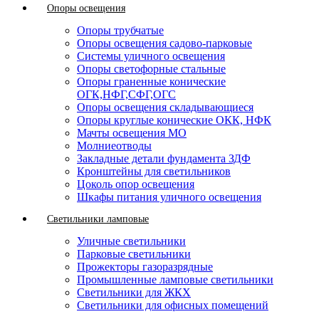
Опоры освещения
Опоры трубчатые
Опоры освещения садово-парковые
Системы уличного освещения
Опоры светофорные стальные
Опоры граненные конические
ОГК,НФГ,СФГ,ОГС
Опоры освещения складывающиеся
Опоры круглые конические ОКК, НФК
Мачты освещения МО
Молниеотводы
Закладные детали фундамента ЗДФ
Кронштейны для светильников
Цоколь опор освещения
Шкафы питания уличного освещения
Светильники ламповые
Уличные светильники
Парковые светильники
Прожекторы газоразрядные
Промышленные ламповые светильники
Светильники для ЖКХ
Светильники для офисных помещений