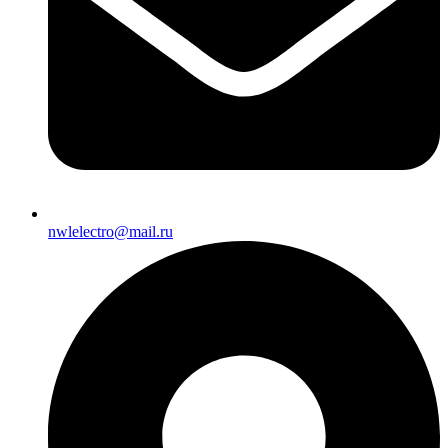
nwlelectro@mail.ru