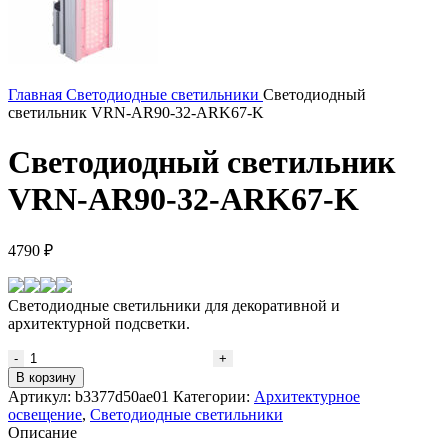
Главная
Светодиодные светильники
Светодиодный
светильник VRN-AR90-32-ARK67-K
Светодиодный светильник
VRN-AR90-32-ARK67-K
4790
₽
Светодиодные светильники для декоративной и
архитектурной подсветки.
Количество
товара
В корзину
Светодиодный
Артикул:
b3377d50ae01
Категории:
Архитектурное
светильник
освещение
,
Светодиодные светильники
VRN-
Описание
AR90-