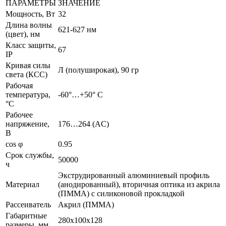
ПАРАМЕТРЫ
ЗНАЧЕНИЕ
32-
Мощность, Вт
32
ARK67-
Длина волны
K
621-627 нм
(цвет), нм
Класс защиты,
67
IP
Кривая силы
Л (полуширокая), 90 гр
света (КСС)
Рабочая
температура,
-60°…+50° С
°C
Рабочее
напряжение,
176…264 (AС)
В
сos φ
0.95
Срок службы,
50000
ч
Экструдированный алюминиевый профиль
Материал
(анодированный), вторичная оптика из акрила
(ПММА) с силиконовой прокладкой
Рассеиватель
Акрил (ПММА)
Габаритные
280х100х128
размеры, мм