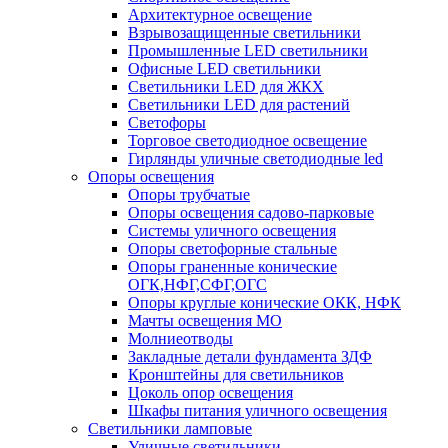
Архитектурное освещение
Взрывозащищенные светильники
Промышленные LED светильники
Офисные LED светильники
Cветильники LED для ЖКХ
Светильники LED для растений
Светофоры
Торговое светодиодное освещение
Гирлянды уличные светодиодные led
Опоры освещения
Опоры трубчатые
Опоры освещения садово-парковые
Системы уличного освещения
Опоры светофорные стальные
Опоры граненные конические
ОГК,НФГ,СФГ,ОГС
Опоры круглые конические ОКК, НФК
Мачты освещения МО
Молниеотводы
Закладные детали фундамента ЗДФ
Кронштейны для светильников
Цоколь опор освещения
Шкафы питания уличного освещения
Светильники ламповые
Уличные светильники