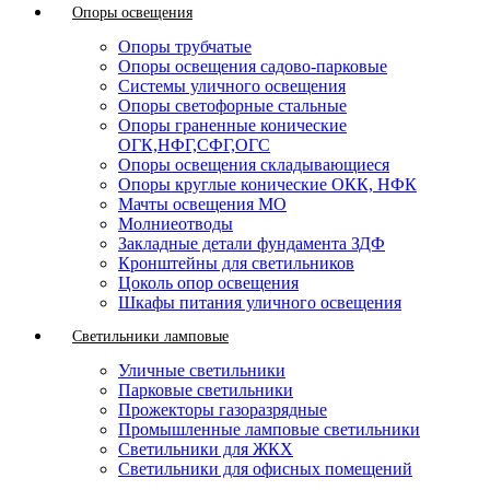
Опоры освещения
Опоры трубчатые
Опоры освещения садово-парковые
Системы уличного освещения
Опоры светофорные стальные
Опоры граненные конические
ОГК,НФГ,СФГ,ОГС
Опоры освещения складывающиеся
Опоры круглые конические ОКК, НФК
Мачты освещения МО
Молниеотводы
Закладные детали фундамента ЗДФ
Кронштейны для светильников
Цоколь опор освещения
Шкафы питания уличного освещения
Светильники ламповые
Уличные светильники
Парковые светильники
Прожекторы газоразрядные
Промышленные ламповые светильники
Светильники для ЖКХ
Светильники для офисных помещений