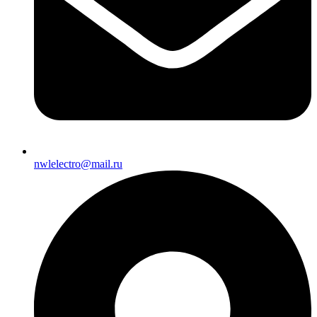
nwlelectro@mail.ru