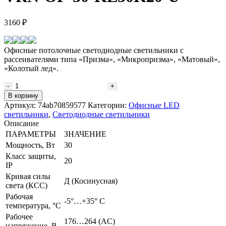
3160
₽
Офисные потолочные светодиодные светильники с
рассеивателями типа «Призма», «Микропризма», «Матовый»,
«Колотый лед».
Количество
товара
В корзину
Светодиодный
Артикул:
74ab70859577
Категории:
Офисные LED
светильник
светильники
,
Светодиодные светильники
VRN-
Описание
OF-
ПАРАМЕТРЫ
ЗНАЧЕНИЕ
30-
Мощность, Вт
30
KL50K20-
Класс защиты,
U
20
IP
Кривая силы
Д (Косинусная)
света (КСС)
Рабочая
-5°…+35° С
температура, °C
Рабочее
176…264 (AС)
напряжение, В