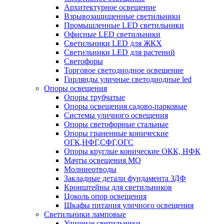
Архитектурное освещение
Взрывозащищенные светильники
Промышленные LED светильники
Офисные LED светильники
Cветильники LED для ЖКХ
Светильники LED для растений
Светофоры
Торговое светодиодное освещение
Гирлянды уличные светодиодные led
Опоры освещения
Опоры трубчатые
Опоры освещения садово-парковые
Системы уличного освещения
Опоры светофорные стальные
Опоры граненные конические
ОГК,НФГ,СФГ,ОГС
Опоры круглые конические ОКК, НФК
Мачты освещения МО
Молниеотводы
Закладные детали фундамента ЗДФ
Кронштейны для светильников
Цоколь опор освещения
Шкафы питания уличного освещения
Светильники ламповые
Уличные светильники