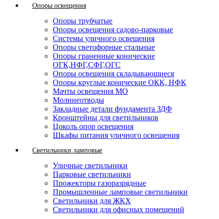
Опоры освещения
Опоры трубчатые
Опоры освещения садово-парковые
Системы уличного освещения
Опоры светофорные стальные
Опоры граненные конические
ОГК,НФГ,СФГ,ОГС
Опоры освещения складывающиеся
Опоры круглые конические ОКК, НФК
Мачты освещения МО
Молниеотводы
Закладные детали фундамента ЗДФ
Кронштейны для светильников
Цоколь опор освещения
Шкафы питания уличного освещения
Светильники ламповые
Уличные светильники
Парковые светильники
Прожекторы газоразрядные
Промышленные ламповые светильники
Светильники для ЖКХ
Светильники для офисных помещений