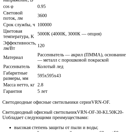
сos φ
0.95
Световой
3600
поток, лм
Срок службы, ч
100000
Цветовая
5000К (4000К, 3000К — опция)
температура, K
Эффективность,
120
лм/Вт
Рассеиватель — акрил (ПММА), основание
Материал
— металл с порошковой покраской
Рассеиватель
Колотый лед
Габаритные
595x595x43
размеры, мм
Масса нетто, кг
2.8
Гарантия
5 лет
Светодиодные офисные светильники серииVRN-OF.
Светодиодный офисный светильникVRN-OF-30-KL50K20-
Uобладает следующими преимуществами:
высокая степень защиты от пыли и воды;