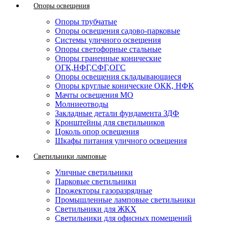
Опоры освещения
Опоры трубчатые
Опоры освещения садово-парковые
Системы уличного освещения
Опоры светофорные стальные
Опоры граненные конические
ОГК,НФГ,СФГ,ОГС
Опоры освещения складывающиеся
Опоры круглые конические ОКК, НФК
Мачты освещения МО
Молниеотводы
Закладные детали фундамента ЗДФ
Кронштейны для светильников
Цоколь опор освещения
Шкафы питания уличного освещения
Светильники ламповые
Уличные светильники
Парковые светильники
Прожекторы газоразрядные
Промышленные ламповые светильники
Светильники для ЖКХ
Светильники для офисных помещений