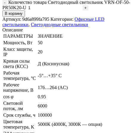
Количество товара Светодиодный светильник VRN-OF-50-
PR50K20-U
В корзину
Артикул:
9d6a899fa795
Категории:
Офисные LED
светильники
,
Светодиодные светильники
Описание
ПАРАМЕТРЫ
ЗНАЧЕНИЕ
Мощность, Вт
50
Класс защиты,
20
IP
Кривая силы
Д (Косинусная)
света (КСС)
Рабочая
-5°…+35° С
температура, °C
Рабочее
176…264 (AС)
напряжение, В
сos φ
0.95
Световой
6000
поток, лм
Срок службы, ч
100000
Цветовая
5000К (4000К, 3000К — опция)
температура, K