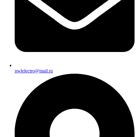
nwlelectro@mail.ru