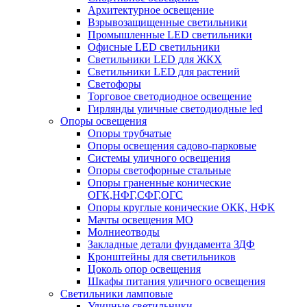
Архитектурное освещение
Взрывозащищенные светильники
Промышленные LED светильники
Офисные LED светильники
Cветильники LED для ЖКХ
Светильники LED для растений
Светофоры
Торговое светодиодное освещение
Гирлянды уличные светодиодные led
Опоры освещения
Опоры трубчатые
Опоры освещения садово-парковые
Системы уличного освещения
Опоры светофорные стальные
Опоры граненные конические
ОГК,НФГ,СФГ,ОГС
Опоры круглые конические ОКК, НФК
Мачты освещения МО
Молниеотводы
Закладные детали фундамента ЗДФ
Кронштейны для светильников
Цоколь опор освещения
Шкафы питания уличного освещения
Светильники ламповые
Уличные светильники