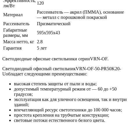
Эффективность,
120
лм/Вт
Рассеиватель — акрил (ПММА), основание
Материал
— металл с порошковой покраской
Рассеиватель
Призматический
Габаритные
595x595x43
размеры, мм
Масса нетто, кг
2.8
Гарантия
5 лет
Светодиодные офисные светильники серииVRN-OF.
Светодиодный офисный светильникVRN-OF-50-PR50K20-
Uобладает следующими преимуществами:
высокая степень защиты от пыли и воды;
допустимый температурный режим от — 60 до +50
градусов;
эксплуатация как для уличного освещения, так и внутри
зданий;
впечатляющий ресурс светотехники до 100 000 часов;
простота крепления на трубчатые конструкции;
световые потоки естественного белого цвета.