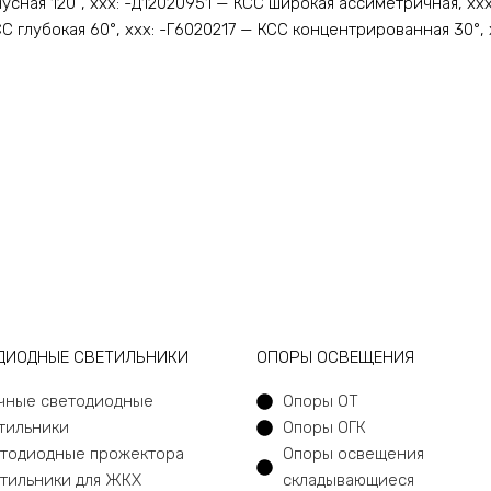
усная 120˚, ххх: -Д12020951 — КСС широкая ассиметричная, х
С глубокая 60°, ххх: -Г6020217 — КСС концентрированная 30°, 
ДИОДНЫЕ СВЕТИЛЬНИКИ
ОПОРЫ ОСВЕЩЕНИЯ
чные светодиодные
Опоры ОТ
тильники
Опоры ОГК
тодиодные прожектора
Опоры освещения
тильники для ЖКХ
складывающиеся