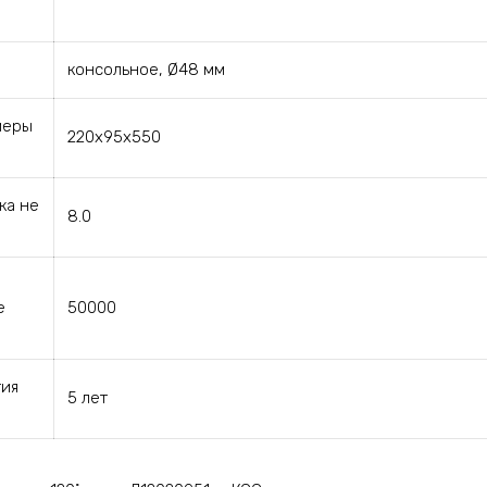
консольное, Ø48 мм
меры
220х95х550
ка не
8.0
е
50000
тия
5 лет