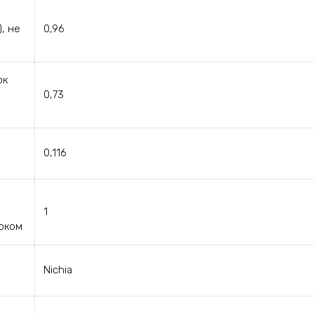
, не
0,96
ок
0,73
0,116
1
оком
Nichia