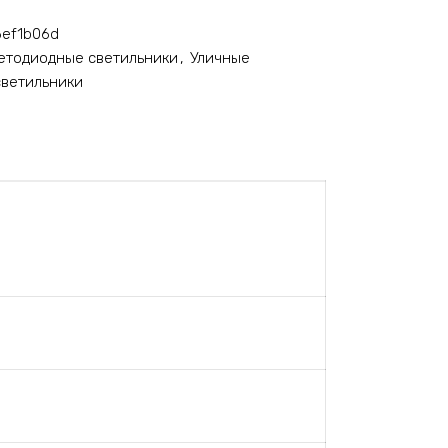
6ef1b06d
етодиодные светильники
,
Уличные
светильники