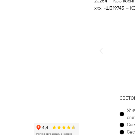
20264 — КСС косин
ххх: -Ш319743 — КС
CВЕТО
Ули
све
Све
Све