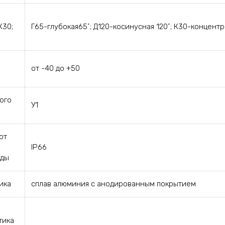
К30;
Г65-глубокая65˚; Д120-косинусная 120˚; К30-концен
от -40 до +50
ого
У1
от
IP66
еды
ика
сплав алюминия с анодированным покрытием
тика