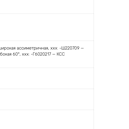
 широкая ассиметричная, ххх: -Ш220709 —
окая 60°, ххх: -Г6020217 — КСС