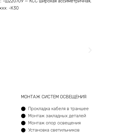
хх: -Ш220709 — КСС широкая ассиметричная,
ххх: -К30
МОНТАЖ СИСТЕМ ОСВЕЩЕНИЯ
Прокладка кабеля в траншее
Монтаж закладных деталей
Монтаж опор освещения
Установка светильников