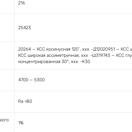
216
25423
20264 — КСС косинусная 120˚, ххх: -Д12020951 — КСС
КСС широкая ассиметричная, ххх: -Ш319743 — КСС глуб
концентрированная 30°, ххх: -К30
4700 — 5300
Ra >80
вого
1%