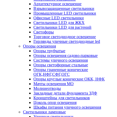
Архитектурное освещение
Взрывозащищенные светильники
Промышленные LED светильники
Офисные LED светильники
Cветильники LED для ЖКХ
Светильники LED для растений
Светофоры
Торговое светодиодное освещение
Гирлянды уличные светодиодные led
Опоры освещения
Опоры трубчатые
Опоры освещения садово-парковые
Системы уличного освещения
Опоры светофорные стальные
Опоры граненные конические
ОГК,НФГ,СФГ,ОГС
Опоры круглые конические ОКК, НФК
Мачты освещения МО
Молниеотводы
Закладные детали фундамента ЗДФ
Кронштейны для светильников
Цоколь опор освещения
Шкафы питания уличного освещения
Светильники ламповые
Уличные светильники