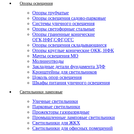
Опоры освещения
Опоры трубчатые
Опоры освещения садово-парковые
Системы уличного освещения
Опоры светофорные стальные
Опоры граненные конические
ОГК,НФГ,СФГ,ОГС
Опоры освещения складывающиеся
Опоры круглые конические ОКК, НФК
Мачты освещения МО
Молниеотводы
Закладные детали фундамента ЗДФ
Кронштейны для светильников
Цоколь опор освещения
Шкафы питания уличного освещения
Светильники ламповые
Уличные светильники
Парковые светильники
Прожекторы газоразрядные
Промышленные ламповые светильники
Светильники для ЖКХ
Светильники для офисных помещений