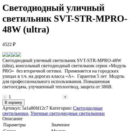
Светодиодный уличный
светильник SVT-STR-MPRO-
48W (ultra)
4522
₽
Светодиодный уличный светильник SVT-STR-MPRO-48W
(ultra), консольный светодиодный светильник серии «Модуль
PRO» без вторичной оптики. Применяется на городских
улицах в т.ч. на дорогах класса «А». Гарантия 5 лет Модуль
для профессионального использования. Повышенная
светоотдача, улучшенный теплоотвод, защита от 380В.
Количество
товара
В корзину
Светодиодный
Артикул:
5a1a80fd12c7
Категории:
Светодиодные
уличный
светильники
,
Уличные светодиодные светильники
светильник
Описание
SVT-
Параметры
Значение
STR-