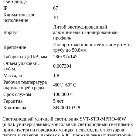
светодиода
IP
67
Климатическое
У1
исполнение
Литой экструдированный
Корпус
алюминиевый анодированный
профиль
Поворотный кронштейн с хомутом на
Крепление
трубу до 50.8мм
Габариты Д/Ш/В, мм
286x97x145
Объем упаковки,
0,007304
куб.м.
Масса, кг
1,8
Рабочая температура
-60°/+60° С
окружающей среды
Срок службы
100 000 ч
Гарантия
5 лет
Код товара
SB-00010328
Светодиодный уличный светильник SVT-STR-MPRO-48W
(ultra). универсальный, консольный светодиодный светильник
применяется на городских улицах, пешеходных тротуаров,
парков и скверов, парковок,АЗС, промышленных территорий,