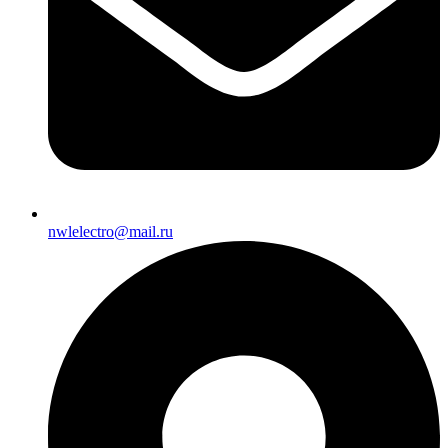
nwlelectro@mail.ru