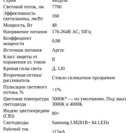
Серия
Модуль
MPRO-
Световой поток, лм
7700
48W
(ultra)
Эффективность
160
светильника, лм/Вт
Мощность, Вт
48
Напряжение питания
176-264В АС, 50Гц
Коэффициент
0,98
мощности
Источник питания
Аргос
Класс защиты от
II
поражения эл. током
Кривая силы света
Д, 120
Вторичная оптика/
Стекло силикатное прозрачное
рассеиватель
Пульсации светового
<1%
потока, %
Цветовая температура
5000К* — по умолчанию. Под заказ
светодиода
3000К и 4000К
Индекс цветопередачи
80+
(CRI)
Светодиоды
Samsung LM281B+ 84 LEDs
Рабочий ток
117мА