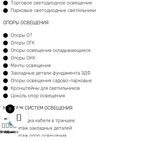
Торговое светодиодное освещение
Парковые светодиодные светильники
ОПОРЫ ОСВЕЩЕНИЯ
Опоры ОТ
Опоры ОГК
Опоры освещения складывающиеся
Опоры ОКК
Мачты освещения
Закладные детали фундамента ЗДФ
Опоры освещения садово-парковые
Кронштейны для светильников
Цоколь опор освещения
МОНТАЖ СИСТЕМ ОСВЕЩЕНИЯ
0
Прокладка кабеля в траншее
0
Монтаж закладных деталей
Shop
Sidebar
My account
Cart
Монтаж опор освещения