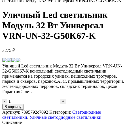
светильник Модуль 32 Вт Универсал VRN-UN-32-G50K67-K
Уличный Led светильник
Модуль 32 Вт Универсал
VRN-UN-32-G50K67-K
3275
₽
Уличный Led светильник Модуль 32 Вт Универсал VRN-UN-
32-G50K67-K консольный светодиодный светильник
применяется на городских улицах, пешеходных тротуаров,
парков и скверов, парковок,АЗС, промышленных территорий,
железнодорожных перронов, складских терминалов, цехов.
Гарантия 5 лет.
Количество
товара
В корзину
Уличный
Артикул:
7895792c7092
Категории:
Светодиодные
Led
светильники
,
Уличные светодиодные светильники
светильник
Описание
Модуль