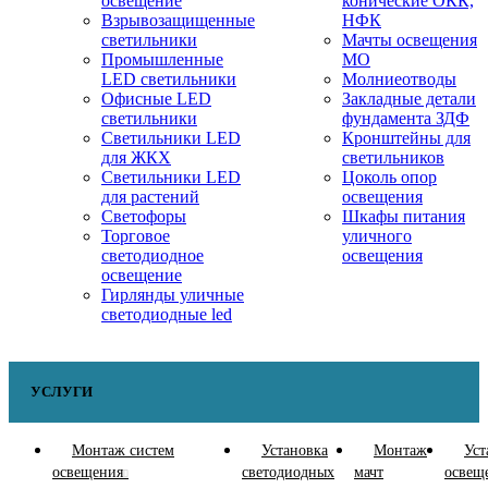
освещение
конические ОКК,
Взрывозащищенные
НФК
светильники
Мачты освещения
Промышленные
МО
LED светильники
Молниеотводы
Офисные LED
Закладные детали
светильники
фундамента ЗДФ
Cветильники LED
Кронштейны для
для ЖКХ
светильников
Светильники LED
Цоколь опор
для растений
освещения
Светофоры
Шкафы питания
Торговое
уличного
светодиодное
освещения
освещение
Гирлянды уличные
светодиодные led
УСЛУГИ
Монтаж систем
Установка
Монтаж
Уст
освещения
светодиодных
мачт
освещ