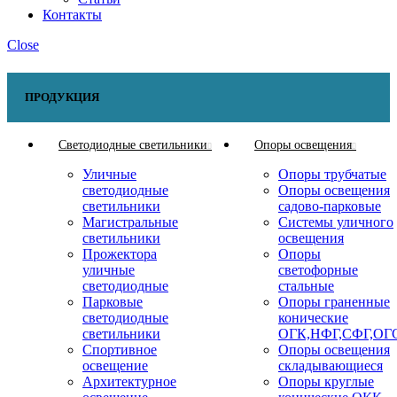
Контакты
Close
ПРОДУКЦИЯ
Светодиодные светильники
Опоры освещения
Уличные
Опоры трубчатые
светодиодные
Опоры освещения
светильники
садово-парковые
Магистральные
Системы уличного
светильники
освещения
Прожектора
Опоры
уличные
светофорные
светодиодные
стальные
Парковые
Опоры граненные
светодиодные
конические
светильники
ОГК,НФГ,СФГ,ОГ
Спортивное
Опоры освещения
освещение
складывающиеся
Архитектурное
Опоры круглые