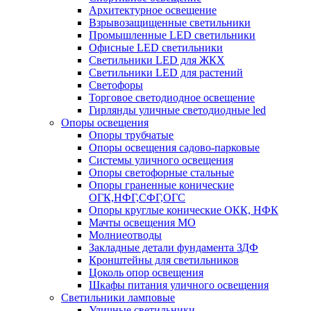
Архитектурное освещение
Взрывозащищенные светильники
Промышленные LED светильники
Офисные LED светильники
Cветильники LED для ЖКХ
Светильники LED для растений
Светофоры
Торговое светодиодное освещение
Гирлянды уличные светодиодные led
Опоры освещения
Опоры трубчатые
Опоры освещения садово-парковые
Системы уличного освещения
Опоры светофорные стальные
Опоры граненные конические
ОГК,НФГ,СФГ,ОГС
Опоры круглые конические ОКК, НФК
Мачты освещения МО
Молниеотводы
Закладные детали фундамента ЗДФ
Кронштейны для светильников
Цоколь опор освещения
Шкафы питания уличного освещения
Светильники ламповые
Уличные светильники