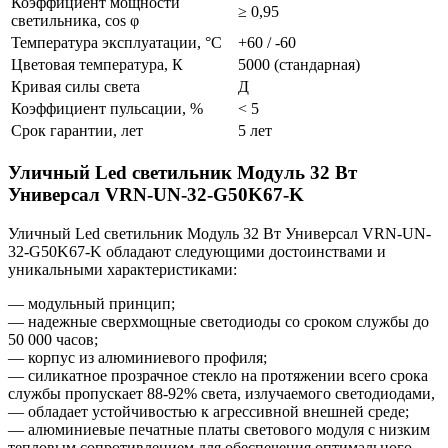
Коэффициент мощности
≥ 0,95
светильника, cos φ
Температура эксплуатации, °C
+60 / -60
Цветовая температура, К
5000 (стандарная)
Кривая силы света
Д
Коэффициент пульсации, %
< 5
Срок гарантии, лет
5 лет
Уличный Led светильник Модуль 32 Вт
Универсал VRN-UN-32-G50K67-K
Уличный Led светильник Модуль 32 Вт Универсал VRN-UN-
32-G50K67-K обладают следующими достоинствами и
уникальными характеристиками:
— модульный принцип;
— надежные сверхмощные светодиоды со сроком службы до
50 000 часов;
— корпус из алюминиевого профиля;
— силикатное прозрачное стекло на протяжении всего срока
службы пропускает 88-92% света, излучаемого светодиодами,
— обладает устойчивостью к агрессивной внешней среде;
— алюминиевые печатные платы светового модуля с низким
тепловым сопротивлением для обеспечения оптимального —