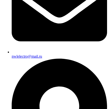
nwlelectro@mail.ru