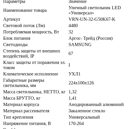
Параметры
Значение
32
Уличный светильник LED
Вт
Наименование товара
«Универсал»
Универсал
Артикул
VRN-UN-32-G50K67-K
VRN-
UN-
Световой поток (Лм)
4480
32-
Потребляемая мощность, Вт
32
G50K67-
Блок питания
Аргос- Трейд (Россия)
K
Светодиоды
SAMSUNG
Степень защиты от внешних
67
воздействий, IP
Класс защиты от поражения эл.
I
током
Климатическое исполнение
УХЛ1
Габаритные размеры
224х100х126
светильника, мм
Масса светильника, НЕТТО, кг
1,32
Масса БРУТТО, кг
1,41
Материал корпуса
Анодированный алюминий
Материал рассеивателя
Закаленное стекло
Тип крепления
Универсальный
Напряжение питания, В
170-264