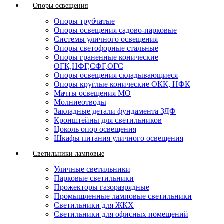
Опоры освещения
Опоры трубчатые
Опоры освещения садово-парковые
Системы уличного освещения
Опоры светофорные стальные
Опоры граненные конические
ОГК,НФГ,СФГ,ОГС
Опоры освещения складывающиеся
Опоры круглые конические ОКК, НФК
Мачты освещения МО
Молниеотводы
Закладные детали фундамента ЗДФ
Кронштейны для светильников
Цоколь опор освещения
Шкафы питания уличного освещения
Светильники ламповые
Уличные светильники
Парковые светильники
Прожекторы газоразрядные
Промышленные ламповые светильники
Светильники для ЖКХ
Светильники для офисных помещений