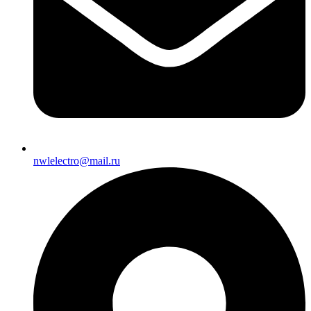
nwlelectro@mail.ru