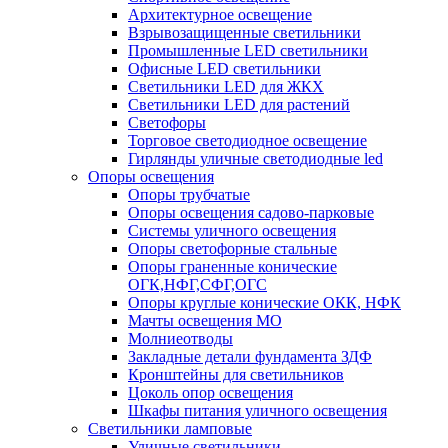
Архитектурное освещение
Взрывозащищенные светильники
Промышленные LED светильники
Офисные LED светильники
Cветильники LED для ЖКХ
Светильники LED для растений
Светофоры
Торговое светодиодное освещение
Гирлянды уличные светодиодные led
Опоры освещения
Опоры трубчатые
Опоры освещения садово-парковые
Системы уличного освещения
Опоры светофорные стальные
Опоры граненные конические
ОГК,НФГ,СФГ,ОГС
Опоры круглые конические ОКК, НФК
Мачты освещения МО
Молниеотводы
Закладные детали фундамента ЗДФ
Кронштейны для светильников
Цоколь опор освещения
Шкафы питания уличного освещения
Светильники ламповые
Уличные светильники