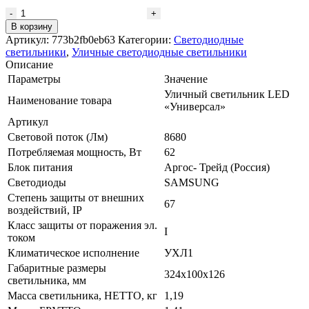
Количество
товара
В корзину
Уличный
Артикул:
773b2fb0eb63
Категории:
Светодиодные
Led
светильники
,
Уличные светодиодные светильники
светильник
Описание
Модуль
Параметры
Значение
62
Уличный светильник LED
Вт
Наименование товара
«Универсал»
Универсал
Артикул
VRN-
UN-
Световой поток (Лм)
8680
62-
Потребляемая мощность, Вт
62
G50K67-
Блок питания
Аргос- Трейд (Россия)
K
Светодиоды
SAMSUNG
Степень защиты от внешних
67
воздействий, IP
Класс защиты от поражения эл.
I
током
Климатическое исполнение
УХЛ1
Габаритные размеры
324х100х126
светильника, мм
Масса светильника, НЕТТО, кг
1,19