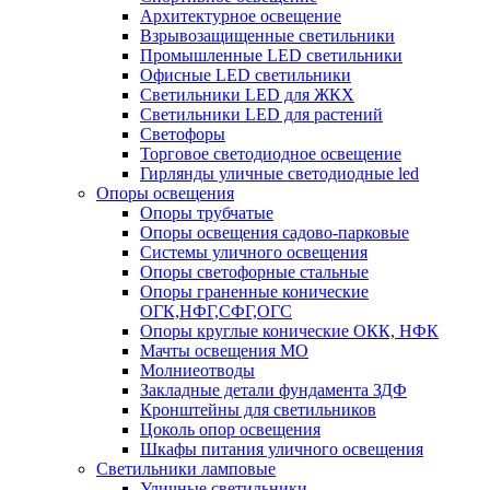
Архитектурное освещение
Взрывозащищенные светильники
Промышленные LED светильники
Офисные LED светильники
Cветильники LED для ЖКХ
Светильники LED для растений
Светофоры
Торговое светодиодное освещение
Гирлянды уличные светодиодные led
Опоры освещения
Опоры трубчатые
Опоры освещения садово-парковые
Системы уличного освещения
Опоры светофорные стальные
Опоры граненные конические
ОГК,НФГ,СФГ,ОГС
Опоры круглые конические ОКК, НФК
Мачты освещения МО
Молниеотводы
Закладные детали фундамента ЗДФ
Кронштейны для светильников
Цоколь опор освещения
Шкафы питания уличного освещения
Светильники ламповые
Уличные светильники