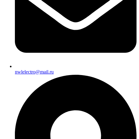
nwlelectro@mail.ru