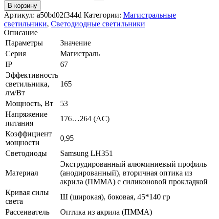
В корзину
Артикул:
a50bd02f344d
Категории:
Магистральные
светильники
,
Светодиодные светильники
Описание
Параметры
Значение
Серия
Магистраль
IP
67
Эффективность
светильника,
165
лм/Вт
Мощность, Вт
53
Напряжение
176…264 (AС)
питания
Коэффициент
0,95
мощности
Светодиоды
Samsung LH351
Экструдированный алюминиевый профиль
Материал
(анодированный), вторичная оптика из
акрила (ПММА) с силиконовой прокладкой
Кривая силы
Ш (широкая), боковая, 45*140 гр
света
Рассеиватель
Оптика из акрила (ПММА)