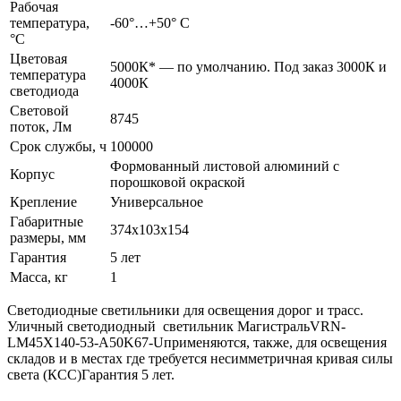
Рабочая
температура,
-60°…+50° С
°C
Цветовая
5000К* — по умолчанию. Под заказ 3000К и
температура
4000К
светодиода
Световой
8745
поток, Лм
Срок службы, ч
100000
Формованный листовой алюминий с
Корпус
порошковой окраской
Крепление
Универсальное
Габаритные
374х103х154
размеры, мм
Гарантия
5 лет
Масса, кг
1
Светодиодные светильники для освещения дорог и трасс.
Уличный светодиодный светильник МагистральVRN-
LM45X140-53-A50K67-Uприменяются, также, для освещения
складов и в местах где требуется несимметричная кривая силы
света (КСС)Гарантия 5 лет.