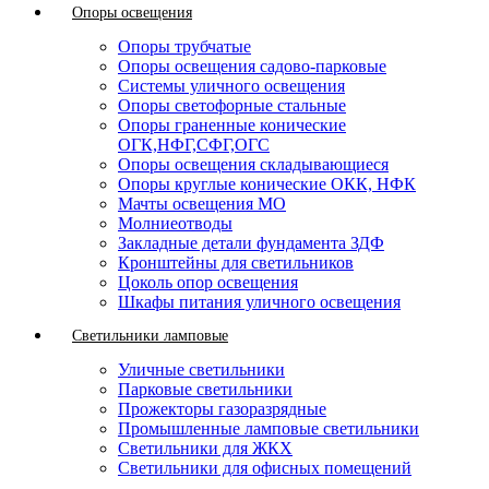
Опоры освещения
Опоры трубчатые
Опоры освещения садово-парковые
Системы уличного освещения
Опоры светофорные стальные
Опоры граненные конические
ОГК,НФГ,СФГ,ОГС
Опоры освещения складывающиеся
Опоры круглые конические ОКК, НФК
Мачты освещения МО
Молниеотводы
Закладные детали фундамента ЗДФ
Кронштейны для светильников
Цоколь опор освещения
Шкафы питания уличного освещения
Светильники ламповые
Уличные светильники
Парковые светильники
Прожекторы газоразрядные
Промышленные ламповые светильники
Светильники для ЖКХ
Светильники для офисных помещений