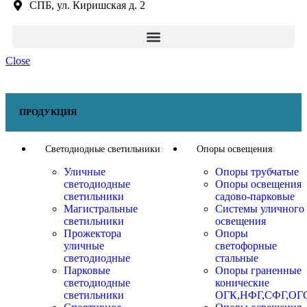
СПБ, ул. Киришская д. 2
Close
ПРОДУКЦИЯ
Светодиодные светильники
Опоры освещения
Уличные
Опоры трубчатые
светодиодные
Опоры освещения
светильники
садово-парковые
Магистральные
Системы уличного
светильники
освещения
Прожектора
Опоры
уличные
светофорные
светодиодные
стальные
Парковые
Опоры граненные
светодиодные
конические
светильники
ОГК,НФГ,СФГ,ОГ