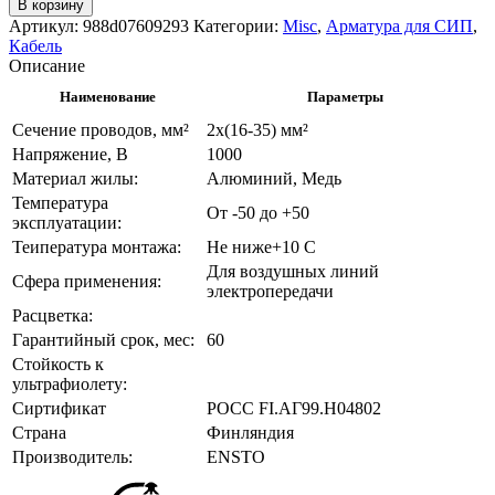
В корзину
Артикул:
988d07609293
Категории:
Misc
,
Арматура для СИП
,
Кабель
Описание
Наименование
Параметры
Сечение проводов, мм²
2x(16-35) мм²
Напряжение, В
1000
Материал жилы:
Алюминий, Медь
Температура
От -50 до +50
эксплуатации:
Теипература монтажа:
Не ниже+10 С
Для воздушных линий
Сфера применения:
электропередачи
Расцветка:
Гарантийный срок, мес:
60
Стойкость к
ультрафиолету:
Сиртификат
POCC FI.АГ99.H04802
Страна
Финляндия
Производитель:
ENSTO