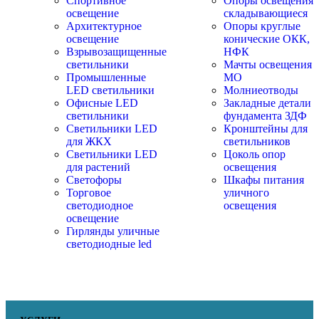
Спортивное
Опоры освещения
освещение
складывающиеся
Архитектурное
Опоры круглые
освещение
конические ОКК,
Взрывозащищенные
НФК
светильники
Мачты освещения
Промышленные
МО
LED светильники
Молниеотводы
Офисные LED
Закладные детали
светильники
фундамента ЗДФ
Cветильники LED
Кронштейны для
для ЖКХ
светильников
Светильники LED
Цоколь опор
для растений
освещения
Светофоры
Шкафы питания
Торговое
уличного
светодиодное
освещения
освещение
Гирлянды уличные
светодиодные led