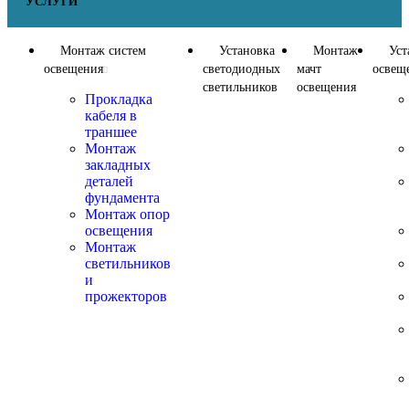
УСЛУГИ
Монтаж систем
Установка
Монтаж
Уст
освещения
светодиодных
мачт
освещ
светильников
освещения
Прокладка
кабеля в
траншее
Монтаж
закладных
деталей
фундамента
Монтаж опор
освещения
Монтаж
светильников
и
прожекторов