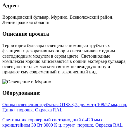
Адрес:
Воронцовский бульвар, Мурино, Всеволожский район,
Ленинградская область
Описание проекта
Территория бульвара освещена с помощью трубчатых
фланцевых декоративных опор и светильников с одним
светодиодным модулем в сером цвете. Светодиодные
комплексы хорошо вписываются в общий экстерьер бульвара,
освещают теплым мягким светом пешеходную зону и
придают ему современный и законченный вид.
Оборудование:
Опора освещения трубчатая ОТФ-3,7, диаметр 108/57 мм, гор.
Цинк+ порошк. Окраска RAL
Светильник торшерный светодиодный d-420 мм с
кронштейном 30 Вт 3000 К ц. грунт+порошк. Окраска RAL