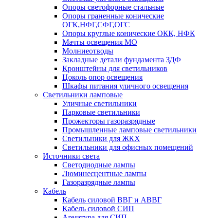
Опоры светофорные стальные
Опоры граненные конические
ОГК,НФГ,СФГ,ОГС
Опоры круглые конические ОКК, НФК
Мачты освещения МО
Молниеотводы
Закладные детали фундамента ЗДФ
Кронштейны для светильников
Цоколь опор освещения
Шкафы питания уличного освещения
Светильники ламповые
Уличные светильники
Парковые светильники
Прожекторы газоразрядные
Промышленные ламповые светильники
Светильники для ЖКХ
Светильники для офисных помещений
Источники света
Светодиодные лампы
Люминесцентные лампы
Газоразрядные лампы
Кабель
Кабель силовой ВВГ и АВВГ
Кабель силовой СИП
Арматура для СИП