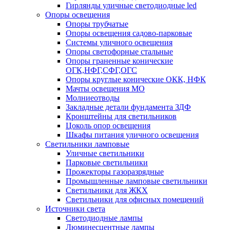
Гирлянды уличные светодиодные led
Опоры освещения
Опоры трубчатые
Опоры освещения садово-парковые
Системы уличного освещения
Опоры светофорные стальные
Опоры граненные конические
ОГК,НФГ,СФГ,ОГС
Опоры круглые конические ОКК, НФК
Мачты освещения МО
Молниеотводы
Закладные детали фундамента ЗДФ
Кронштейны для светильников
Цоколь опор освещения
Шкафы питания уличного освещения
Светильники ламповые
Уличные светильники
Парковые светильники
Прожекторы газоразрядные
Промышленные ламповые светильники
Светильники для ЖКХ
Светильники для офисных помещений
Источники света
Светодиодные лампы
Люминесцентные лампы