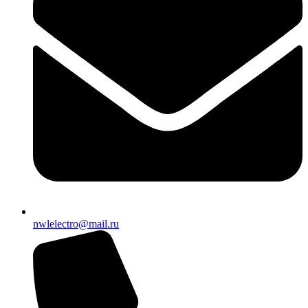
nwlelectro@mail.ru