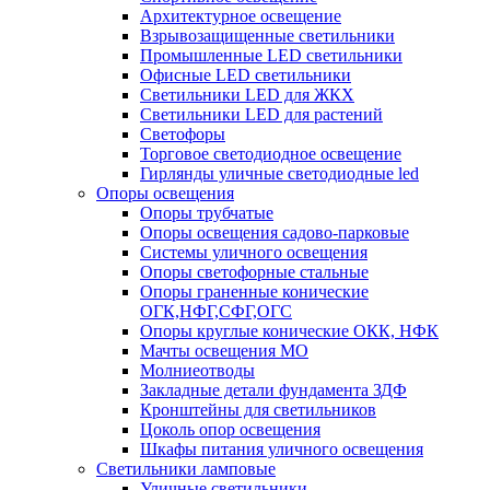
Архитектурное освещение
Взрывозащищенные светильники
Промышленные LED светильники
Офисные LED светильники
Cветильники LED для ЖКХ
Светильники LED для растений
Светофоры
Торговое светодиодное освещение
Гирлянды уличные светодиодные led
Опоры освещения
Опоры трубчатые
Опоры освещения садово-парковые
Системы уличного освещения
Опоры светофорные стальные
Опоры граненные конические
ОГК,НФГ,СФГ,ОГС
Опоры круглые конические ОКК, НФК
Мачты освещения МО
Молниеотводы
Закладные детали фундамента ЗДФ
Кронштейны для светильников
Цоколь опор освещения
Шкафы питания уличного освещения
Светильники ламповые
Уличные светильники