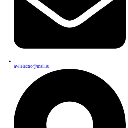
nwlelectro@mail.ru