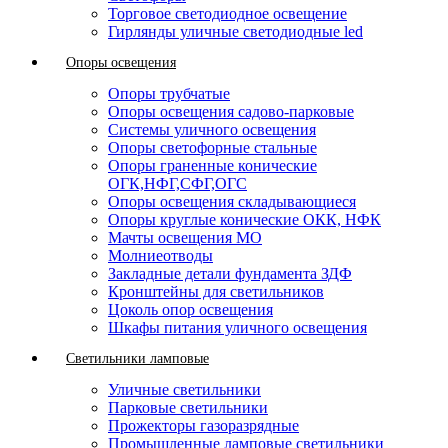
Торговое светодиодное освещение
Гирлянды уличные светодиодные led
Опоры освещения
Опоры трубчатые
Опоры освещения садово-парковые
Системы уличного освещения
Опоры светофорные стальные
Опоры граненные конические
ОГК,НФГ,СФГ,ОГС
Опоры освещения складывающиеся
Опоры круглые конические ОКК, НФК
Мачты освещения МО
Молниеотводы
Закладные детали фундамента ЗДФ
Кронштейны для светильников
Цоколь опор освещения
Шкафы питания уличного освещения
Светильники ламповые
Уличные светильники
Парковые светильники
Прожекторы газоразрядные
Промышленные ламповые светильники