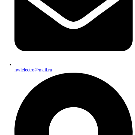
nwlelectro@mail.ru