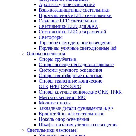
Архитектурное освещение
Взрывозащищенные светильники
Промышленные LED светильники
Офисные LED светильники
Cветильники LED для ЖКХ
Светильники LED для растений
Светофоры
Торговое светодиодное освещение
Гирлянды уличные светодиодные led
Опоры освещения
Опоры трубчатые
Опоры освещения садово-парковые
Системы уличного освещения
Опоры светофорные стальные
Опоры граненные конические
ОГК,НФГ,СФГ,ОГС
Опоры круглые конические ОКК, НФК
Мачты освещения МО
Молниеотводы
Закладные детали фундамента ЗДФ
Кронштейны для светильников
Цоколь опор освещения
Шкафы питания уличного освещения
Светильники ламповые
Уличные светильники