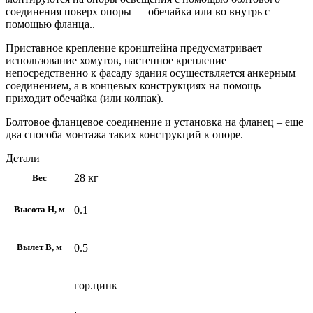
соединения поверх опоры — обечайка или во внутрь с
помощью фланца..
Приставное крепление кронштейна предусматривает
использование хомутов, настенное крепление
непосредственно к фасаду здания осуществляется анкерным
соединением, а в концевых конструкциях на помощь
приходит обечайка (или колпак).
Болтовое фланцевое соединение и установка на фланец – еще
два способа монтажа таких конструкций к опоре.
Детали
28 кг
Вес
0.1
Высота H, м
0.5
Вылет В, м
гор.цинк
,