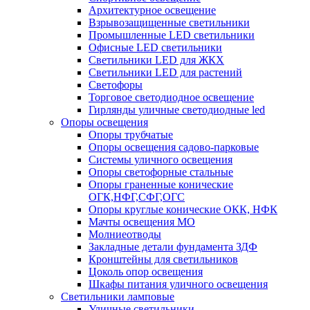
Архитектурное освещение
Взрывозащищенные светильники
Промышленные LED светильники
Офисные LED светильники
Cветильники LED для ЖКХ
Светильники LED для растений
Светофоры
Торговое светодиодное освещение
Гирлянды уличные светодиодные led
Опоры освещения
Опоры трубчатые
Опоры освещения садово-парковые
Системы уличного освещения
Опоры светофорные стальные
Опоры граненные конические
ОГК,НФГ,СФГ,ОГС
Опоры круглые конические ОКК, НФК
Мачты освещения МО
Молниеотводы
Закладные детали фундамента ЗДФ
Кронштейны для светильников
Цоколь опор освещения
Шкафы питания уличного освещения
Светильники ламповые
Уличные светильники