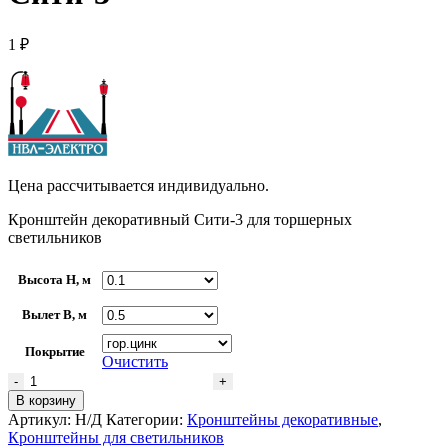
1
₽
Цена рассчитывается индивидуально.
Кронштейн декоративный Сити-3 для торшерных
светильников
Высота H, м
Вылет В, м
Покрытие
Очистить
Количество
товара
В корзину
Кронштейн
Артикул:
Н/Д
Категории:
Кронштейны декоративные
,
декоративный
Кронштейны для светильников