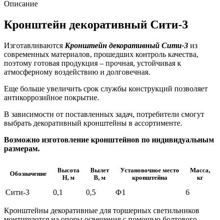
Сити-3
Описание
Кронштейн декоративный Сити-3
Изготавливаются
Кронштейн декоративный Сити-3
из
современных материалов, прошедших контроль качества,
поэтому готовая продукция – прочная, устойчивая к
атмосферному воздействию и долговечная.
Еще больше увеличить срок службы конструкций позволяет
антикоррозийное покрытие.
В зависимости от поставленных задач, потребители смогут
выбрать декоративный кронштейны в ассортименте.
Возможно изготовление кронштейнов по индивидуальным
размерам.
Высота
Вылет
Установочное место
Масса,
Обозначение
H, м
B, м
кронштейна
кг
Сити-3
0,1
0,5
Ф1
6
Кронштейны декоративные для торшерных светильников
монтируются на опоры освещения с помощью болтового