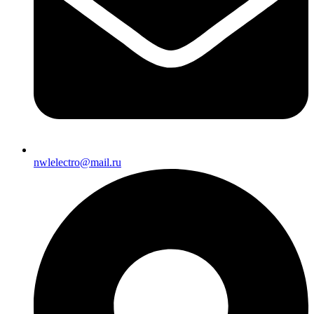
nwlelectro@mail.ru