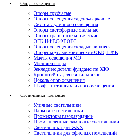
Опоры освещения
Опоры трубчатые
Опоры освещения садово-парковые
Системы уличного освещения
Опоры светофорные стальные
Опоры граненные конические
ОГК,НФГ,СФГ,ОГС
Опоры освещения складывающиеся
Опоры круглые конические ОКК, НФК
Мачты освещения МО
Молниеотводы
Закладные детали фундамента ЗДФ
Кронштейны для светильников
Цоколь опор освещения
Шкафы питания уличного освещения
Светильники ламповые
Уличные светильники
Парковые светильники
Прожекторы газоразрядные
Промышленные ламповые светильники
Светильники для ЖКХ
Светильники для офисных помещений