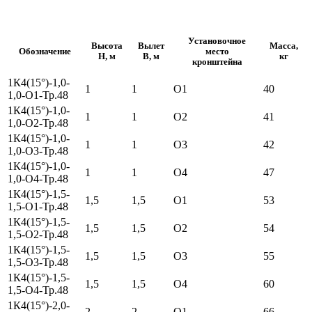
Установочное
Высота
Вылет
Масса,
Обозначение
место
H, м
B, м
кг
кронштейна
1К4(15°)-1,0-
1
1
О1
40
1,0-О1-Тр.48
1К4(15°)-1,0-
1
1
О2
41
1,0-О2-Тр.48
1К4(15°)-1,0-
1
1
О3
42
1,0-О3-Тр.48
1К4(15°)-1,0-
1
1
О4
47
1,0-О4-Тр.48
1К4(15°)-1,5-
1,5
1,5
О1
53
1,5-О1-Тр.48
1К4(15°)-1,5-
1,5
1,5
О2
54
1,5-О2-Тр.48
1К4(15°)-1,5-
1,5
1,5
О3
55
1,5-О3-Тр.48
1К4(15°)-1,5-
1,5
1,5
О4
60
1,5-О4-Тр.48
1К4(15°)-2,0-
2
2
О1
66