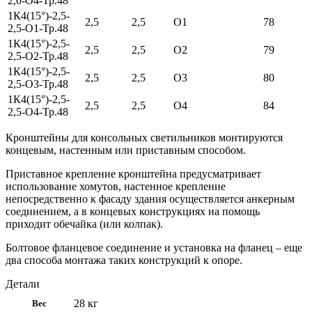
2,0-О4-Тр.48
1К4(15°)-2,5-
2,5
2,5
О1
78
2,5-О1-Тр.48
1К4(15°)-2,5-
2,5
2,5
О2
79
2,5-О2-Тр.48
1К4(15°)-2,5-
2,5
2,5
О3
80
2,5-О3-Тр.48
1К4(15°)-2,5-
2,5
2,5
О4
84
2,5-О4-Тр.48
Кронштейны для консольных светильников монтируются
концевым, настенным или приставным способом.
Приставное крепление кронштейна предусматривает
использование хомутов, настенное крепление
непосредственно к фасаду здания осуществляется анкерным
соединением, а в концевых конструкциях на помощь
приходит обечайка (или колпак).
Болтовое фланцевое соединение и установка на фланец – еще
два способа монтажа таких конструкций к опоре.
Детали
28 кг
Вес