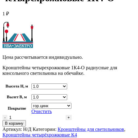
1
₽
Цена рассчитывается индивидуально.
Кронштейны четырехрожковые 1К4-О радиусные для
консольного светильника на обечайке.
Высота H, м
Вылет В, м
Покрытие
Очистить
Количество
товара
В корзину
Кронштейны
Артикул:
Н/Д
Категории:
Кронштейны для светильников
,
четырехрожковые
Кронштейны четырёхрожковые К4