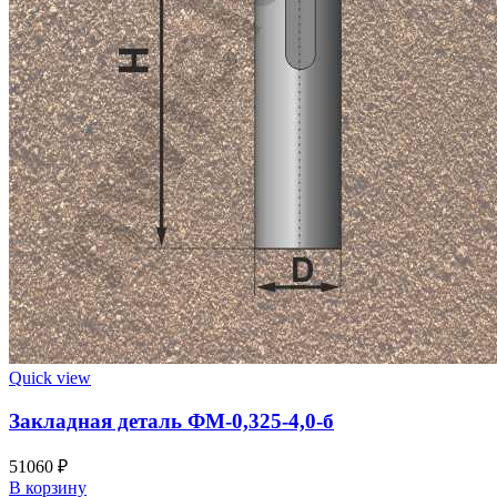
Quick view
Закладная деталь ФМ-0,325-4,0-б
51060
₽
В корзину