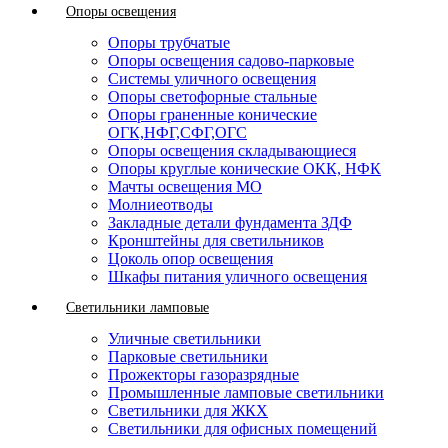
Опоры освещения
Опоры трубчатые
Опоры освещения садово-парковые
Системы уличного освещения
Опоры светофорные стальные
Опоры граненные конические
ОГК,НФГ,СФГ,ОГС
Опоры освещения складывающиеся
Опоры круглые конические ОКК, НФК
Мачты освещения МО
Молниеотводы
Закладные детали фундамента ЗДФ
Кронштейны для светильников
Цоколь опор освещения
Шкафы питания уличного освещения
Светильники ламповые
Уличные светильники
Парковые светильники
Прожекторы газоразрядные
Промышленные ламповые светильники
Светильники для ЖКХ
Светильники для офисных помещений