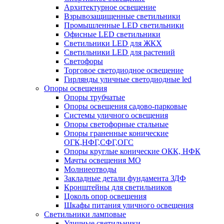
Архитектурное освещение
Взрывозащищенные светильники
Промышленные LED светильники
Офисные LED светильники
Cветильники LED для ЖКХ
Светильники LED для растений
Светофоры
Торговое светодиодное освещение
Гирлянды уличные светодиодные led
Опоры освещения
Опоры трубчатые
Опоры освещения садово-парковые
Системы уличного освещения
Опоры светофорные стальные
Опоры граненные конические
ОГК,НФГ,СФГ,ОГС
Опоры круглые конические ОКК, НФК
Мачты освещения МО
Молниеотводы
Закладные детали фундамента ЗДФ
Кронштейны для светильников
Цоколь опор освещения
Шкафы питания уличного освещения
Светильники ламповые
Уличные светильники