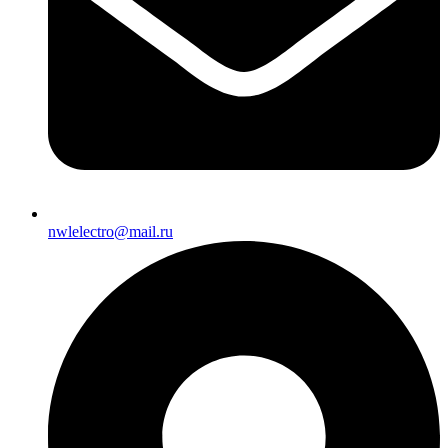
nwlelectro@mail.ru