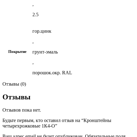
,
2.5
гор.цинк
,
грунт-эмаль
Покрытие
,
порошок.окр. RAL
Отзывы (0)
Отзывы
Отзывов пока нет.
Будьте первым, кто оставил отзыв на “Кронштейны
четырехрожковые 1К4-О”
Ваш адрес email не будет опубликован.
Обязательные поля