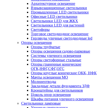
Архитектурное освещение
Взрывозащищенные светильники
Промышленные LED светильники
Офисные LED светильники
Cветильники LED для ЖКХ
Светильники LED для растений
Светофоры
Торговое светодиодное освещение
Гирлянды уличные светодиодные led
Опоры освещения
Опоры трубчатые
Опоры освещения садово-парковые
Системы уличного освещения
Опоры светофорные стальные
Опоры граненные конические
ОГК,НФГ,СФГ,ОГС
Опоры круглые конические ОКК, НФК
Мачты освещения МО
Молниеотводы
Закладные детали фундамента ЗДФ
Кронштейны для светильников
Цоколь опор освещения
Шкафы питания уличного освещения
Светильники ламповые
Уличные светильники