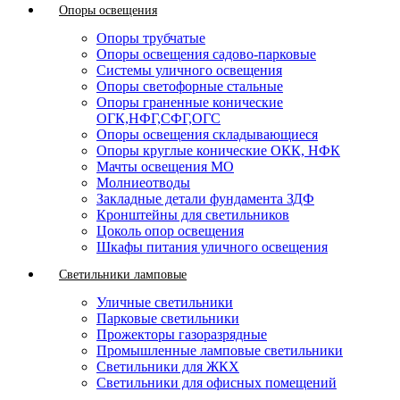
Опоры освещения
Опоры трубчатые
Опоры освещения садово-парковые
Системы уличного освещения
Опоры светофорные стальные
Опоры граненные конические
ОГК,НФГ,СФГ,ОГС
Опоры освещения складывающиеся
Опоры круглые конические ОКК, НФК
Мачты освещения МО
Молниеотводы
Закладные детали фундамента ЗДФ
Кронштейны для светильников
Цоколь опор освещения
Шкафы питания уличного освещения
Светильники ламповые
Уличные светильники
Парковые светильники
Прожекторы газоразрядные
Промышленные ламповые светильники
Светильники для ЖКХ
Светильники для офисных помещений