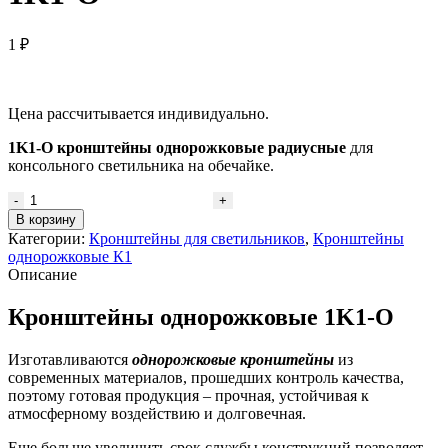
1
₽
Цена рассчитывается индивидуально.
1K1-O кронштейны однорожковые радиусные
для
консольного светильника на обечайке.
Количество
товара
В корзину
Кронштейны
Категории:
Кронштейны для светильников
,
Кронштейны
однорожковые
однорожковые К1
1K1-
Описание
O
Кронштейны однорожковые 1K1-O
Изготавливаются
однорожковые кронштейны
из
современных материалов, прошедших контроль качества,
поэтому готовая продукция – прочная, устойчивая к
атмосферному воздействию и долговечная.
Еще больше увеличить срок службы конструкций позволяет