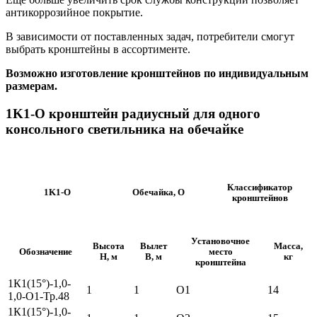
антикоррозийное покрытие.
В зависимости от поставленных задач, потребители смогут
выбрать кронштейны в ассортименте.
Возможно изготовление кронштейнов по индивидуальным
размерам.
1K1-O кронштейн радиусный для одного
консольного светильника на обечайке
Классификатор
1K1-О
Обечайка, О
кронштейнов
Установочное
Высота
Вылет
Масса,
Обозначение
место
H, м
B, м
кг
кронштейна
1К1(15°)-1,0-
1
1
О1
14
1,0-О1-Тр.48
1К1(15°)-1,0-