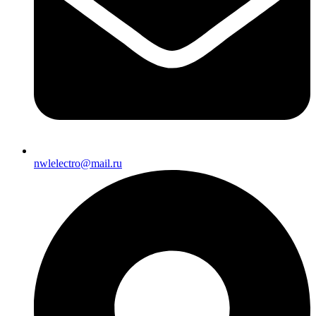
nwlelectro@mail.ru