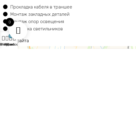
Прокладка кабеля в траншее
Монтаж закладных деталей
Монтаж опор освещения
0
Установка светильников
0
Карта сайта
Shop
Sidebar
My account
Cart