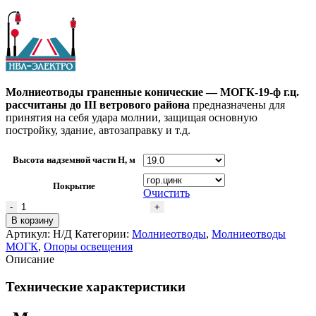
Молниеотводы граненные конические — МОГК-19-ф г.ц.
рассчитаны до III ветрового района
предназначены для
принятия на себя удара молнии, защищая основную
постройку, здание, автозаправку и т.д.
Высота надземной части H, м
Покрытие
Очистить
Количество
товара
В корзину
Молниеотвод
Артикул:
Н/Д
Категории:
Молниеотводы
,
Молниеотводы
МОГК-19-
МОГК
,
Опоры освещения
ф
Описание
г.ц.
Технические характеристики