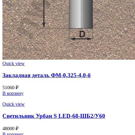
Quick view
Закладная деталь ФМ-0,325-4,0-б
51060
₽
В корзину
Quick view
Светильник Урбан S LED-68-ШБ2/У60
48000
₽
В корзину