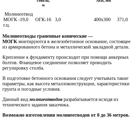
ствола,
AxB, мм
м
Молниеотвод
МОГК -19,0
ОГК-16
3,0
400х300
371,0
г.ц.
Молниеотводы граненные конические —
МОГК
монтируются в железобетонное основание, состоящее
из армированного бетона и металлической закладной детали.
Крепление к фундаменту происходит при помощи анкерных
болтов. Фланцевое соединение позволяет проводить
регулировку столба.
В подготовке бетонного основания следует учитывать такие
параметры, как высота металлоконструкции, характеристики
грунта и погодные условия.
Данный вид
молниеотводов
разрабатывается исходя из
технического задания заказчика.
Возможно изготовления молниеотводов от 8 до 36 метров.