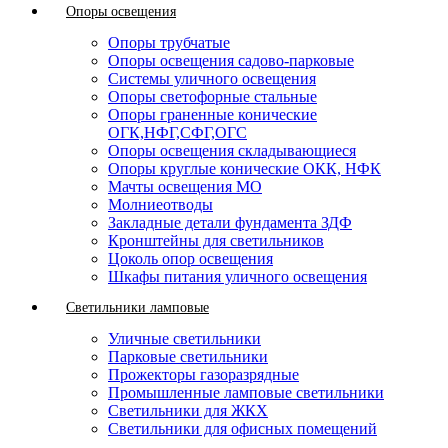
Опоры освещения
Опоры трубчатые
Опоры освещения садово-парковые
Системы уличного освещения
Опоры светофорные стальные
Опоры граненные конические
ОГК,НФГ,СФГ,ОГС
Опоры освещения складывающиеся
Опоры круглые конические ОКК, НФК
Мачты освещения МО
Молниеотводы
Закладные детали фундамента ЗДФ
Кронштейны для светильников
Цоколь опор освещения
Шкафы питания уличного освещения
Светильники ламповые
Уличные светильники
Парковые светильники
Прожекторы газоразрядные
Промышленные ламповые светильники
Светильники для ЖКХ
Светильники для офисных помещений