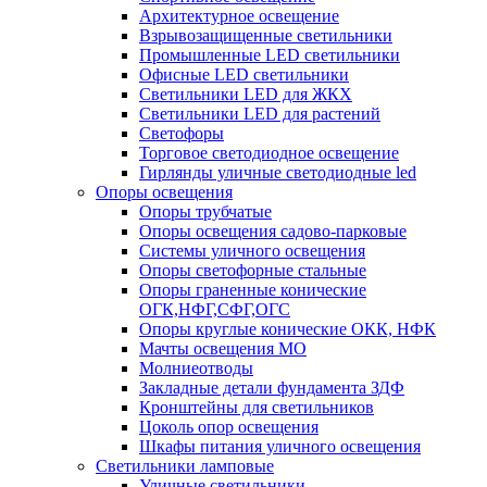
Архитектурное освещение
Взрывозащищенные светильники
Промышленные LED светильники
Офисные LED светильники
Cветильники LED для ЖКХ
Светильники LED для растений
Светофоры
Торговое светодиодное освещение
Гирлянды уличные светодиодные led
Опоры освещения
Опоры трубчатые
Опоры освещения садово-парковые
Системы уличного освещения
Опоры светофорные стальные
Опоры граненные конические
ОГК,НФГ,СФГ,ОГС
Опоры круглые конические ОКК, НФК
Мачты освещения МО
Молниеотводы
Закладные детали фундамента ЗДФ
Кронштейны для светильников
Цоколь опор освещения
Шкафы питания уличного освещения
Светильники ламповые
Уличные светильники