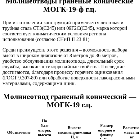
Молниеотводы граненые конические
МОГК-19-ф г.ц.
При изготовлении конструкций применяется листовая и
трубная сталь СТ3(С245) или 09Г2С(С345), марка которой
соответствует климатическим условиям региона
использования (согласно СНиП II-23-81).
Среди преимуществ этого решения – возможность выбора
высот в широком диапазоне от 8 метров до 36 метров,
удобство обслуживания молниеотвода, длительный срок
службы, высокие антикоррозийные свойства. Последние
достигаются, благодаря процессу горячего оцинкования
(ГОСТ 9.307-89) или обработке поверхности лакокрасочными
материалами, содержащими цинк.
Молниеотвод граненый конический —
МОГК-19 г.ц.
На
базе
Размер
Высота
Расчетн
опоры,
опорного
Обозначение
молниеприемника
масса m
высота
фланца
H, м
кг