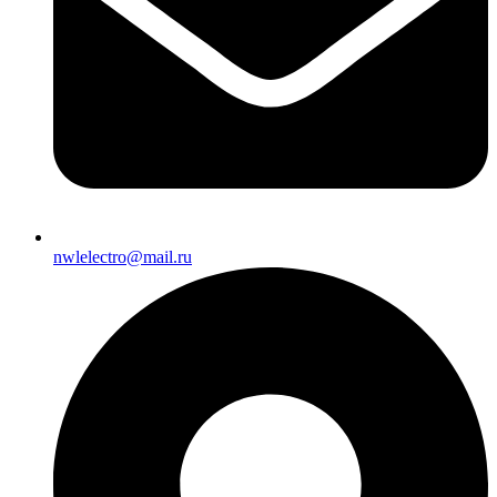
nwlelectro@mail.ru