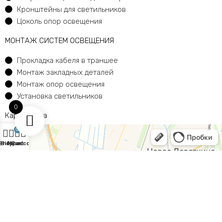
Кронштейны для светильников
Цоколь опор освещения
МОНТАЖ СИСТЕМ ОСВЕЩЕНИЯ
Прокладка кабеля в траншее
Монтаж закладных деталей
Монтаж опор освещения
Установка светильников
0
Карта сайта
0
Shop
Sidebar
My account
Cart