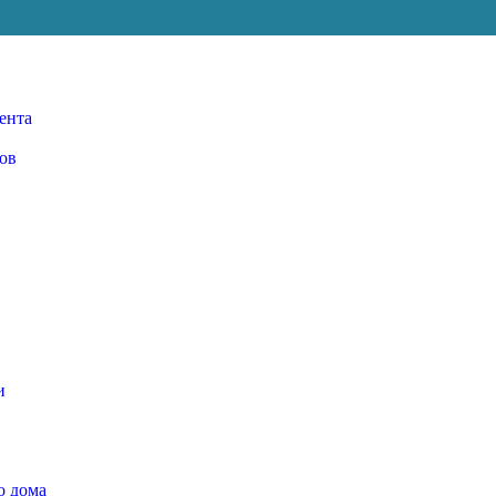
ента
ов
и
о дома