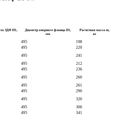
та ЗДФ Н1,
Диаметр опорного фланца D1,
Расчетная масса m,
мм
кг
495
198
495
220
495
241
495
212
495
236
495
260
495
261
495
290
495
320
495
306
495
341