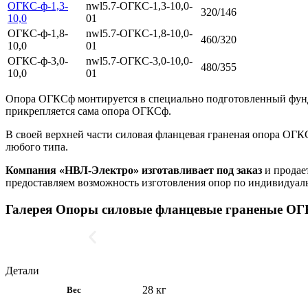
ОГКС-ф-1,3-
nwl5.7-ОГКС-1,3-10,0-
320/146
10,0
01
ОГКС-ф-1,8-
nwl5.7-ОГКС-1,8-10,0-
460/320
10,0
01
ОГКС-ф-3,0-
nwl5.7-ОГКС-3,0-10,0-
480/355
10,0
01
Опора ОГКСф монтируется в специально подготовленный фундам
прикрепляется сама опора ОГКСф.
В своей верхней части силовая фланцевая граненая опора ОГ
любого типа.
Компания «НВЛ-Электро» изготавливает под заказ
и продает
предоставляем возможность изготовления опор по индивидуальн
Галерея Опоры силовые фланцевые граненые О
Детали
28 кг
Вес