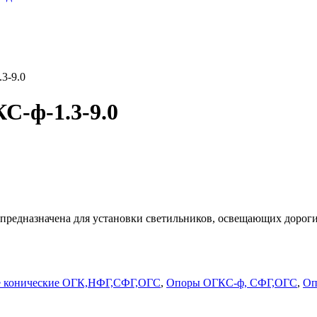
3-9.0
С-ф-1.3-9.0
 предназначена для установки светильников, освещающих дорог
е конические ОГК,НФГ,СФГ,ОГС
,
Опоры ОГКС-ф, СФГ,ОГС
,
Оп