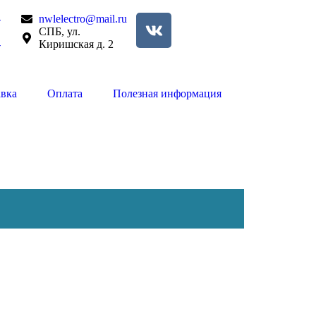
-
nwlelectro@mail.ru
СПБ, ул.
-
Киришская д. 2
авка
Оплата
Полезная информация