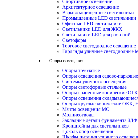
Спортивное освещение
Архитектурное освещение
Взрывозащищенные светильники
Промышленные LED светильники
Офисные LED светильники
Cветильники LED для ЖКХ
Светильники LED для растений
Светофоры
Торговое светодиодное освещение
Гирлянды уличные светодиодные l
Опоры освещения
Опоры трубчатые
Опоры освещения садово-парковые
Системы уличного освещения
Опоры светофорные стальные
Опоры граненные конические ОГ
Опоры освещения складывающиес
Опоры круглые конические ОКК,
Мачты освещения МО
Молниеотводы
Закладные детали фундамента ЗДФ
Кронштейны для светильников
Цоколь опор освещения
Шкафы питания уличного освещен