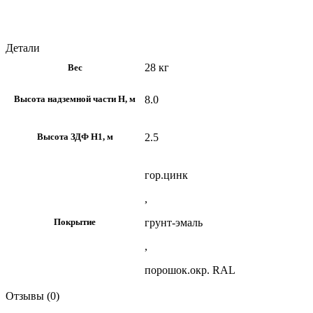
Детали
28 кг
Вес
8.0
Высота надземной части H, м
2.5
Высота ЗДФ Н1, м
гор.цинк
,
грунт-эмаль
Покрытие
,
порошок.окр. RAL
Отзывы (0)