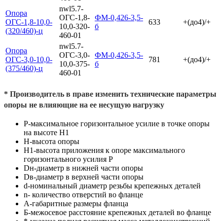
nwl5.7-
Опора
ОГС-1,8-
ФМ-0,426-3,5-
ОГС-1,8-10,0-
633
+(до4)/+
10,0-320-
б
(320/460)-ц
460-01
nwl5.7-
Опора
ОГС-3,0-
ФМ-0,426-3,5-
ОГС-3,0-10,0-
781
+(до4)/+
10,0-375-
б
(375/460)-ц
460-01
* Производитель в праве изменить технические параметры
опоры не влияющие на ее несущую нагрузку
Р-максимальное горизонтальное усилие в точке опоры
на высоте Н1
Н-высота опоры
Н1-высота приложения к опоре максимального
горизонтального усилия Р
Dн-диаметр в нижней части опоры
Dв-диаметр в верхней части опоры
d-номинальный диаметр резьбы крепежных деталей
n- количество отверстий во фланце
A-габаритные размеры фланца
Б-межосевое расстояние крепежных деталей во фланце