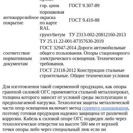
гор. цинк
ГОСТ 9.307-89
порошковая
антикоррозийное
окраска
ГОСТ 9.410-88
покрытие
по карте
RAL
грунт/битум
ТУ 2313-002-20812160-2013
ТУ 25.11.22-001-87357630-2019
ГОСТ 32947-2014 Дороги автомобильные
соответствие
общего пользования. Опоры стационарного
нормативным
электрического освещения. Технические
документам
требования.
ГОСТ 23118-2012 Конструкции стальные
строительные. Общие технические условия
Для изготовления такой современной продукции, как опоры
граненой силовой ОГС применяется стальной металлопрокат,
толщина которого зависит от условий среды эксплуатации и
предполагаемой нагрузки. Технология защиты металлической
части опор освещения включает метод
горячего оцинкования
,
поэтому готовая продукция надежно защищена от различной
коррозии. Кабель к силовой опоре ОГС подведен либо через
технологическое отверстие на высоте 500 мм от верхней
точки опоры либо через специальный люк если он