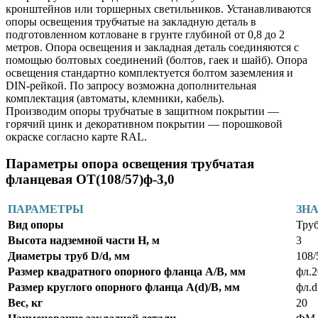
кронштейнов или торшерных светильников. Устанавливаются
опоры освещения трубчатые на закладную деталь в
подготовленном котловане в грунте глубиной от 0,8 до 2
метров. Опора освещения и закладная деталь соединяются с
помощью болтовых соединений (болтов, гаек и шайб). Опора
освещения стандартно комплектуется болтом заземления и
DIN-рейкой. По запросу возможна дополнительная
комплектация (автоматы, клемники, кабель).
Производим опоры трубчатые в защитном покрытии —
горячий цинк и декоративном покрытии — порошковой
окраске согласно карте RAL.
Параметры опора освещения трубчатая
фланцевая ОТ(108/57)ф-3,0
ПАРАМЕТРЫ
ЗН
Вид опоры
Труб
Высота надземной части Н, м
3
Диаметры труб D/d, мм
108/
Размер квадратного опорного фланца А/В, мм
фл.
Размер круглого опорного фланца А(d)/В, мм
фл.
Вес, кг
20