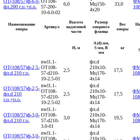
ОТ(108/57)ф-6,0-
ОТ108-
Ф
6,0
Мц150-
33,0
фл.200 г.ц.+п.о.
57-200-
10
4х20
10-6.0-02
Высота
Размер
Наименование
Вес
На
Артикул
надземной
опорного
опоры
опоры
части
фланца
A (d) мм,
H, м
S мм, B
кг
мм
nwl1.1-
фл.d
ОТ(108/57)ф-2,5-
ОТ108-
210х10-
Ф
2,5
17,5
фл.d 210 г.ц.
57-d210-
Мц170-
108
10-2.5-01
4х14
nwl1.1-
фл.d
ОТ(108/57)ф-2,5-
ОТ108-
210х10-
Ф
фл.d 210
2,5
17,5
57-d210-
Мц170-
108
г.ц.+п.о.
10-2.5-02
4х14
nwl1.1-
фл.d
ОТ(108/57)ф-3,0-
ОТ108-
210х10-
Ф
3,0
19,5
фл.d 210 г.ц.
57-d210-
Мц170-
108
3.0-01
4х14
nwl1.1-
фл.d
ОТ(108/57)ф-3,0-
ОТ108-
210х10-
Ф