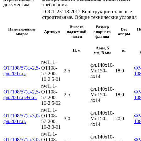
документам
требования.
ГОСТ 23118-2012 Конструкции стальные
строительные. Общие технические условия
Высота
Размер
Наименование
Вес
Н
Артикул
надземной
опорного
опоры
опоры
части
фланца
A мм, S
H, м
кг
мм, B мм
nwl1.1-
фл.140х10-
ОТ(108/57)ф-2,5-
ОТ108-
Ф
2,5
Мц150-
18,0
фл.200 г.ц.
57-200-
10
4х14
10-2.5-01
nwl1.1-
фл.140х10-
ОТ(108/57)ф-2,5-
ОТ108-
Ф
2,5
Мц150-
18,0
фл.200 г.ц.+п.о.
57-200-
10
4х14
10-2.5-02
nwl1.1-
фл.140х10-
ОТ(108/57)ф-3,0-
ОТ108-
Ф
3,0
Мц150-
20,0
фл.200 г.ц.
57-200-
10
4х14
10-3.0-01
nwl1.1-
фл.140х10-
ОТ(108/57)ф-3,0-
ОТ108-
Ф