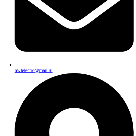
nwlelectro@mail.ru