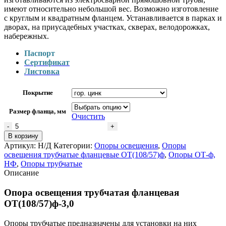
имеют относительно небольшой вес. Возможно изготовление
с круглым и квадратным фланцем. Устанавливается в парках и
дворах, на приусадебных участках, скверах, велодорожках,
набережных.
Паспорт
Сертификат
Листовка
Покрытие
Размер фланца, мм
Очистить
Количество
товара
В корзину
Опора
Артикул:
Н/Д
Категории:
Опоры освещения
,
Опоры
освещения
освещения трубчатые фланцевые ОТ(108/57)ф
,
Опоры ОТ-ф,
трубчатая
НФ
,
Опоры трубчатые
фланцевая
Описание
ОТ(108/57)ф-3,0
Опора освещения трубчатая фланцевая
ОТ(108/57)ф-3,0
Опоры трубчатые предназначены для установки на них