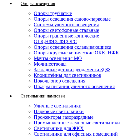
Опоры освещения
Опоры трубчатые
Опоры освещения садово-парковые
Системы уличного освещения
Опоры светофорные стальные
Опоры граненные конические
ОГК,НФГ,СФГ,ОГС
Опоры освещения складывающиеся
Опоры круглые конические ОКК, НФК
Мачты освещения МО
Молниеотводы
Закладные детали фундамента ЗДФ
Кронштейны для светильников
Цоколь опор освещения
Шкафы питания уличного освещения
Светильники ламповые
Уличные светильники
Парковые светильники
Прожекторы газоразрядные
Промышленные ламповые светильники
Светильники для ЖКХ
Светильники для офисных помещений