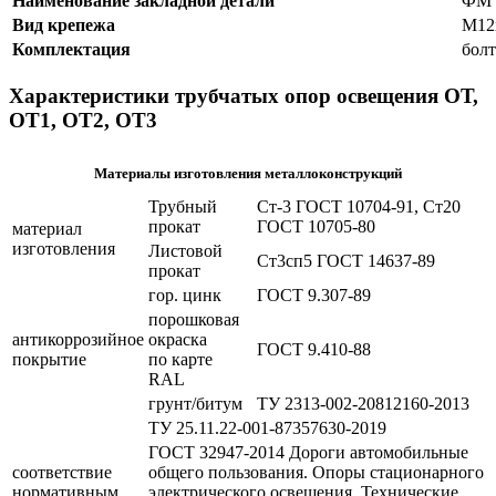
Наименование закладной детали
ФМ 1
Вид крепежа
М12
Комплектация
болт
Характеристики трубчатых опор освещения ОТ,
ОТ1, ОТ2, ОТ3
Материалы изготовления металлоконструкций
Трубный
Ст-3 ГОСТ 10704-91, Ст20
прокат
ГОСТ 10705-80
материал
изготовления
Листовой
Ст3сп5 ГОСТ 14637-89
прокат
гор. цинк
ГОСТ 9.307-89
порошковая
антикоррозийное
окраска
ГОСТ 9.410-88
покрытие
по карте
RAL
грунт/битум
ТУ 2313-002-20812160-2013
ТУ 25.11.22-001-87357630-2019
ГОСТ 32947-2014 Дороги автомобильные
соответствие
общего пользования. Опоры стационарного
нормативным
электрического освещения. Технические