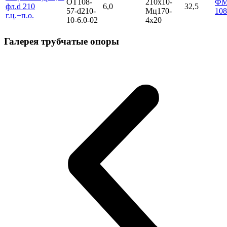
ОТ108-
210х10-
Ф
фл.d 210
6,0
32,5
57-d210-
Мц170-
108
г.ц.+п.о.
10-6.0-02
4х20
Галерея трубчатые опоры