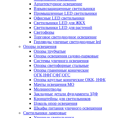
Архитектурное освещение
Взрывозащищенные светильники
Промышленные LED светильники
Офисные LED светильники
Cветильники LED для ЖКХ
Светильники LED для растений
Светофоры
Торговое светодиодное освещение
Гирлянды уличные светодиодные led
Опоры освещения
Опоры трубчатые
Опоры освещения садово-парковые
Системы уличного освещения
Опоры светофорные стальные
Опоры граненные конические
ОГК,НФГ,СФГ,ОГС
Опоры круглые конические ОКК, НФК
Мачты освещения МО
Молниеотводы
Закладные детали фундамента ЗДФ
Кронштейны для светильников
Цоколь опор освещения
Шкафы питания уличного освещения
Светильники ламповые
Уличные светильники